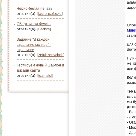
альб
адре
Черно-белая печать
ответил(а)- [
laurencefocke
]
Оберточная бумага
Опре
ответил(а)- [
Barista
]
Мини
стан
Задание "В каждой
Для 
страничке солнце" -
фото
странички
ответил(а)- [
zefubzenvcbnb
]
Ну и
же, 
Тестируем новый шаблон и
или 
дизайн сайта
ответил(а)- [
teamstel
]
Коли
разв
Тема
выраж
мы б
детс
- Ви
- Лю
- Отд
- Мо
- Дар