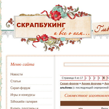
Меню сайта
Новости
4
Страница
4
из
17
«
1
2
3
5
Статьи
Скрап-форум
»
Архив форума
»
Арх
Скрап-форум
альбома
(с последующей сюрпризной о
Совместное изготовле
Игры и конкурсы
Silhouette галерея
Купить плоттеры и
ata
Дата: