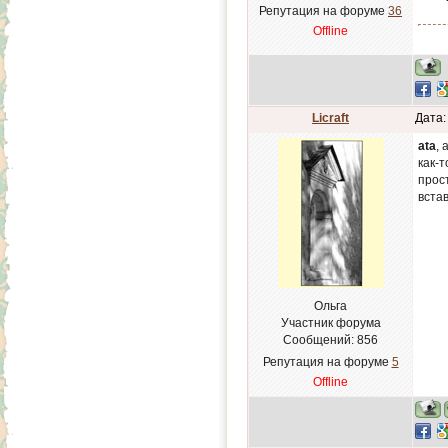
Репутация на форуме
36
Offline
Licraft
Дата:
ata
, 
как-
прос
встав
Ольга
Участник форума
Сообщений:
856
Репутация на форуме
5
Offline