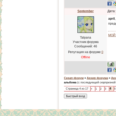
September
Дата:
april
пред
МОЙ
Tatyana
Участник форума
Сообщений:
46
Репутация на форуме
0
Offline
Скрап-форум
»
Архив форума
»
Арх
альбома
(с последующей сюрпризной о
4
Страница
4
из
17
«
1
2
3
5