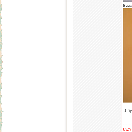
Бума
Пр
Буду