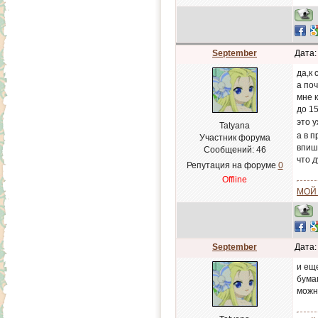
September
Дата:
да,к 
а по
мне 
до 15
это 
Tatyana
а в 
Участник форума
впиш
Сообщений:
46
что 
Репутация на форуме
0
Offline
МОЙ
September
Дата:
и ещ
бума
можно