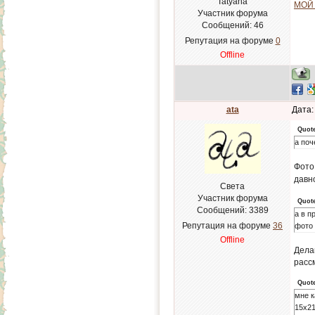
Tatyana
МОЙ
Участник форума
Сообщений:
46
Репутация на форуме
0
Offline
ata
Дата:
Quot
а поч
Фото
давн
Света
Участник форума
Quot
Сообщений:
3389
а в п
Репутация на форуме
36
фото 
Offline
Дела
расс
Quot
мне к
15х21