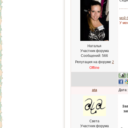
Седни
мой 
У ме
Наталья
Участник форума
Сообщений:
566
Репутация на форуме
2
Offline
ata
Дата:
Зав
за
Света
Участник форума