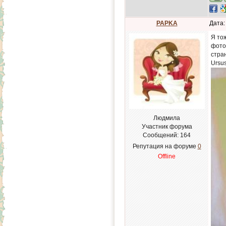
PAPKA
Дата:
Я то
фото
стра
Ursu
Людмила
Участник форума
Сообщений:
164
Репутация на форуме
0
Offline