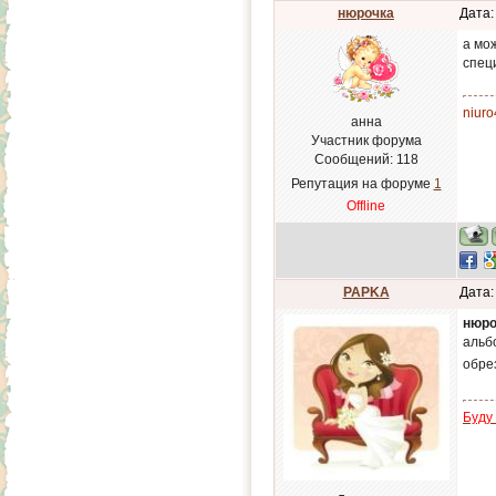
нюрочка
Дата:
а мо
спец
niuro
анна
Участник форума
Сообщений:
118
Репутация на форуме
1
Offline
PAPKA
Дата:
нюро
альб
обрез
Буду