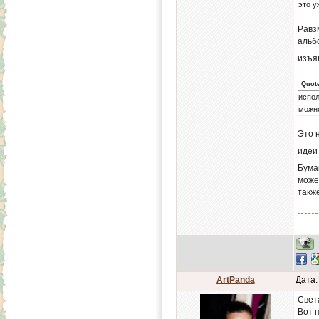
это у
Равзм
альб
изъя
Quot
испол
можно
Это 
идеи
Бумаг
може
такж
ArtPanda
Дата:
Света
Вот 