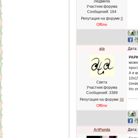
Людмила
Участник форума
Сообщений:
164
Репутация на форуме
0
Offline
ata
Дата:
PAP
можн
прос
А я в
10х1
Света
(зна
Участник форума
Но э
Сообщений:
3389
Репутация на форуме
36
Offline
ArtPanda
Дата: