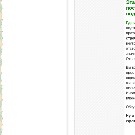
Эта
пос
под
Где 
подт
прет
стро
внут
отст
знач
Отсл
Вы к
прос
ящик,
выпи
нель
Иног
влож
Обсу
Ну и
сфот