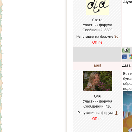
Alyo
Света
Участник форума
Сообщений:
3389
Репутация на форуме
36
Offline
april
Дата:
Вот 
бума
обре
подо
Оля
Участник форума
Сообщений:
716
Репутация на форуме
1
Offline