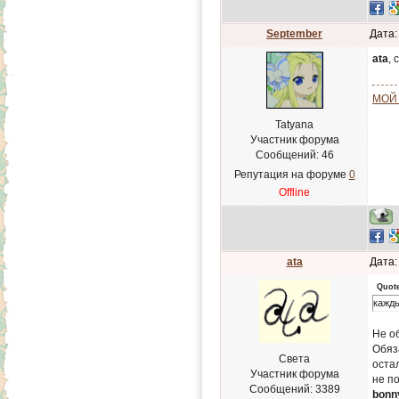
September
Дата:
ata
, 
МОЙ
Tatyana
Участник форума
Сообщений:
46
Репутация на форуме
0
Offline
ata
Дата:
Quot
кажд
Не о
Обяз
Света
оста
Участник форума
не п
Сообщений:
3389
bonn