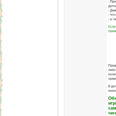
- Пр
дупл
- Дам
- Чт
- а т
Если
прим
Прид
либ
полу
заявл
В да
назыв
Обя
игр
сам
чег