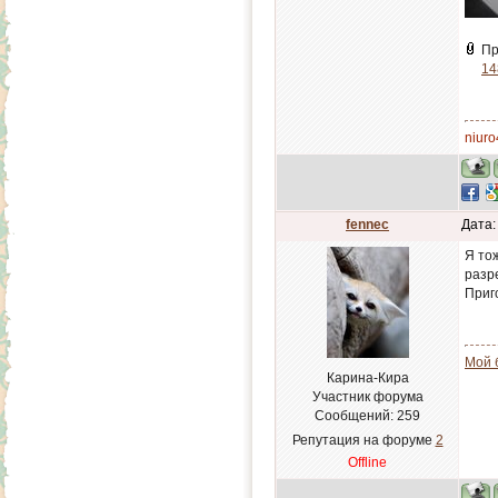
Пр
14
niuro
fennec
Дата:
Я то
разр
Приг
Мой 
Карина-Кира
Участник форума
Сообщений:
259
Репутация на форуме
2
Offline