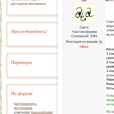
расходные материалы
Снач
веду
Света
Присоединяйтесь!
собл
Участник форума
вы к
Сообщений:
3389
Репутация на форуме
36
Offline
Изго
1 эт
сент
Партнеры
2 эт
октя
3 эт
успе
Пере
Розы
Отсы
На форуме
Пожа
прод
Как прикрепить
инте
фотографии
По х
ответил(а)- [
laurencefocke
]