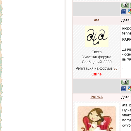
ata
Дата:
нюро
fenn
PAP
Девч
Света
- ос
Участник форума
выгл
Сообщений:
3389
Репутация на форуме
36
Offline
PAPKA
Дата:
ata
, 
Ну н
упак
полу
сугу