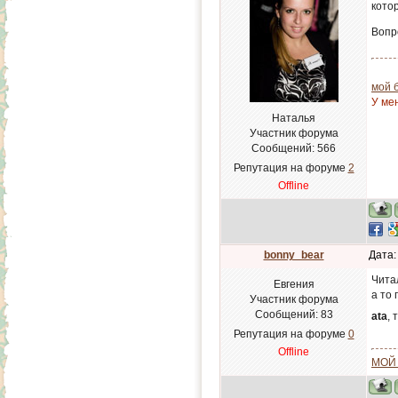
кото
Вопр
мой 
У ме
Наталья
Участник форума
Сообщений:
566
Репутация на форуме
2
Offline
bonny_bear
Дата:
Читал
Евгения
а то 
Участник форума
Сообщений:
83
ata
,
Репутация на форуме
0
Offline
МОЙ