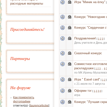
Игра "Миник на ёлку"
расходные материалы
Конкурс "Новогодние 
Конкурс "Сердечная с
Присоединяйтесь!
Поздравления!
[
1
2
3
]
День учителя и День д
Сказочный конкурс
Партнеры
Совместное изготовле
раскладушки
[
1
2
3
…
6
по МК Ирины Музалевс
Игра " Easel card"
[
1
2
]
с 21 июля по 7 августа
На форуме
Оформи тэг
[
1
2
3
4
]
игра
Как прикрепить
фотографии
Конкурс "Лучшая скра
ответил(а)- [
laurencefocke
]