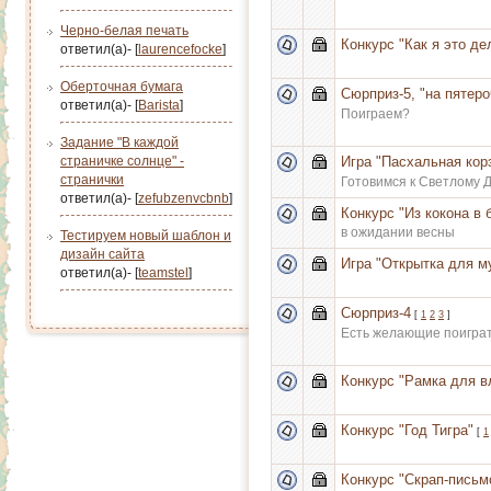
Черно-белая печать
Конкурс "Как я это де
ответил(а)- [
laurencefocke
]
Оберточная бумага
Сюрприз-5, "на пятеро
ответил(а)- [
Barista
]
Поиграем?
Задание "В каждой
страничке солнце" -
Игра "Пасхальная кор
странички
Готовимся к Светлому 
ответил(а)- [
zefubzenvcbnb
]
Конкурс "Из кокона в 
в ожидании весны
Тестируем новый шаблон и
дизайн сайта
Игра "Открытка для м
ответил(а)- [
teamstel
]
Сюрприз-4
[
1
2
3
]
Есть желающие поигра
Конкурс "Рамка для в
Конкурс "Год Тигра"
[
1
Конкурс "Скрап-письм