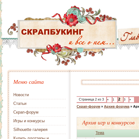
Меню сайта
Новости
2
Страница
2
из
3
«
1
3
»
Статьи
Скрап-форум
»
Архив форума
»
Арх
Скрап-форум
Игры и конкурсы
Архив игр и конкурсов
Silhouette галерея
Тема
Купить плоттеры и