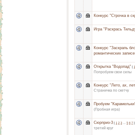
Конкурс "Строчка в ск
Игра "Раскрась Тильд
Конкурс "Заскрапь бл
романтических записе
Открытка "Водопад"
[
Попробуем свои силы
Конкурс "Лето, ах, лет
Страничка по скетчу
Пробуем "Карамельки
(Пробная игра)
Сюрприз-3
[
1
2
3
…
5
6
7
]
третий круг