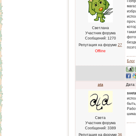
Попро
мага
избра
испол
проч
кото
Светлана
такая
Участник форума
фото
Сообщений:
1270
безд
Репутация на форуме
27
поэт
Offline
Блог
ata
Дата:
svet
испо
быть,
Рабо
шика
Света
Участник форума
Сообщений:
3389
Репутация на форуме
36