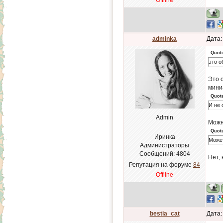
Offline
adminka
Дата:
Quot
это о
Это 
мини
Quot
И не 
Admin
Можно
Quot
Иринка
Может
Администраторы
Сообщений:
4804
Нет, 
Репутация на форуме
84
Offline
bestia_cat
Дата: