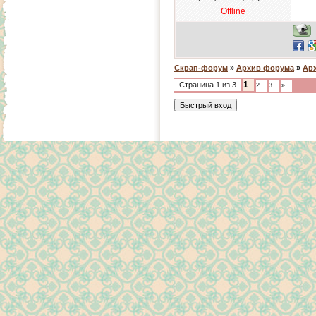
Offline
Скрап-форум
»
Архив форума
»
Арх
1
Страница
1
из
3
2
3
»