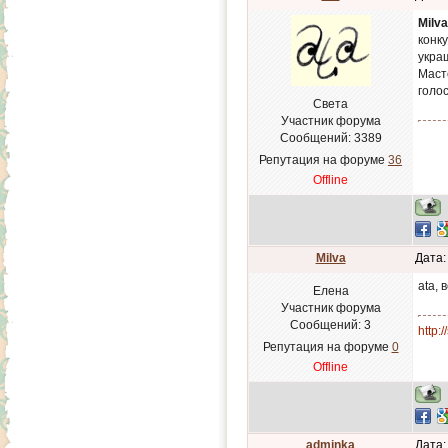
Milva
конк
укра
Маст
голо
Света
Участник форума
Сообщений:
3389
Репутация на форуме
36
Offline
Milva
Дата:
ata, 
Елена
Участник форума
Сообщений:
3
http:
Репутация на форуме
0
Offline
adminka
Дата: