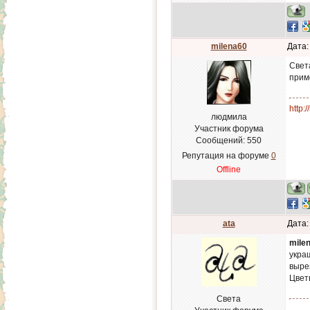
milena60
Дата:
Свет
прим
http:
людмила
Участник форума
Сообщений:
550
Репутация на форуме
0
Offline
ata
Дата:
mile
укра
выре
Цвет
Света