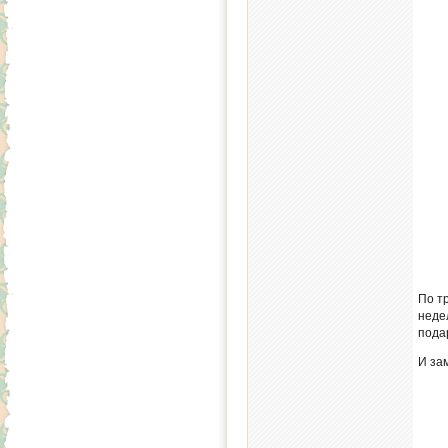
По т
неде
пода
И за