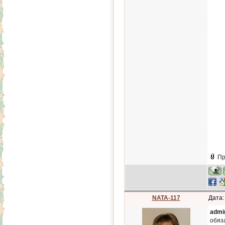
Пр
NATA-117
Дата:
admi
обяз