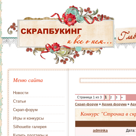
Меню сайта
Новости
1
Страница
1
из
3
2
3
»
Статьи
Скрап-форум
»
Архив форума
»
Арх
Скрап-форум
Конкурс "Строчка в ск
Игры и конкурсы
Silhouette галерея
adminka
Дата:
Купить плоттеры и