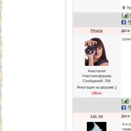
Пр
Pirueta
Дата:
успе
Анастасия
Участник форума
Сообщений:
708
Репутация на форуме
3
Offline
Las_ka
Дата:
А я з
глав