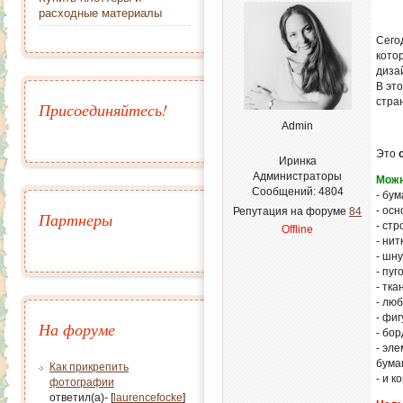
расходные материалы
Сего
кото
диза
В это
стран
Присоединяйтесь!
Admin
Это
Иринка
Администраторы
Можн
Сообщений:
4804
- бум
- осн
Репутация на форуме
84
Партнеры
- ст
Offline
- ни
- шну
- пу
- тка
- лю
- фи
На форуме
- бо
- эл
бума
Как прикрепить
- и 
фотографии
ответил(а)- [
laurencefocke
]