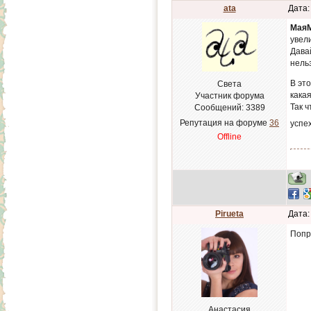
ata
Дата:
Мая
увел
Давай
нель
В эт
Света
кака
Участник форума
Так 
Сообщений:
3389
Репутация на форуме
36
успе
Offline
Pirueta
Дата:
Попр
Анастасия