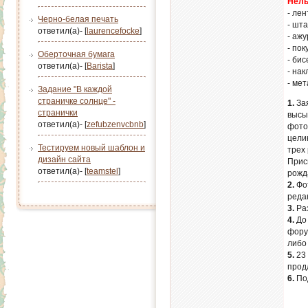
Нель
- лен
Черно-белая печать
- шт
ответил(а)- [
laurencefocke
]
- аж
- пок
Оберточная бумага
- бис
ответил(а)- [
Barista
]
- нак
- ме
Задание "В каждой
страничке солнце" -
1.
Зая
странички
высы
ответил(а)- [
zefubzenvcbnb
]
фото
цели
Тестируем новый шаблон и
трех 
дизайн сайта
Прис
ответил(а)- [
teamstel
]
рожд
2.
Фот
реда
3.
Ра
4.
До 
фору
либо
5.
23 
прод
6.
Под