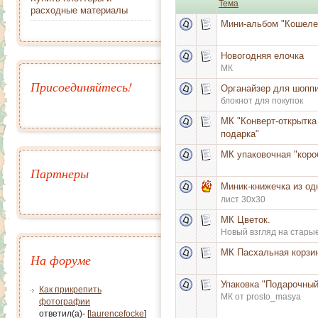
Тема
расходные материалы
Мини-альбом "Кошеле
Новогодняя елочка
МК
Присоединяйтесь!
Органайзер для шопп
блокнот для покупок
МК "Конверт-открытка
подарка"
МК упаковочная "коро
Партнеры
Миник-книжечка из од
лист 30х30
МК Цветок.
Новый взгляд на стары
МК Пасхальная корзин
На форуме
Упаковка "Подарочный
Как прикрепить
МК от prosto_masya
фотографии
ответил(а)- [
laurencefocke
]