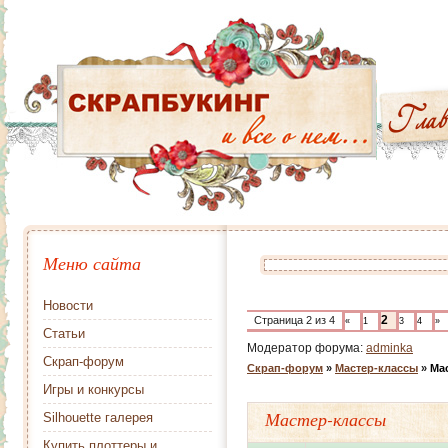
Меню сайта
Новости
2
Страница
2
из
4
«
1
3
4
»
Статьи
Модератор форума:
adminka
Скрап-форум
Скрап-форум
»
Мастер-классы
»
Ма
Игры и конкурсы
Мастер-классы
Silhouette галерея
Купить плоттеры и