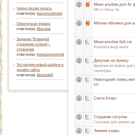
Мини альбом для 4х 
Черно-белая печать
МК от Nena-Ya
ответил(а)- [
laurencefocke
]
Мягкая обложка для 
Оберточная бумага
ответил(а)- [
Barista
]
Задание "В каждой
Мини-альбом 6х6 см
страничке солнце" -
Альбом в виде книги
странички
ответил(а)- [
zefubzenvcbnb
]
Декупаж на бумагу.
Тестируем новый шаблон и
Декупаж на бумагу для
дизайн сайта
скрапбука.
ответил(а)- [
teamstel
]
Новогодний ловец же
МК
Санта Клаус
Создание сосулек
Сосульки для зимних до
Зимние узоры