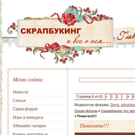
Меню сайта
Новости
Страница
6
из
62
«
1
2
…
4
5
Статьи
Модератор форума:
Zerra
,
adminka
Скрап-форум
Скрап-форум
»
Скрапбукинг (от тео
»
Помогите!!!
Игры и конкурсы
Помогите!!!
Silhouette галерея
Купить плоттеры и