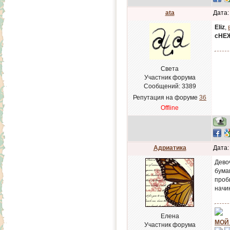
ata
Дата:
Eliz
,
сНЕ
Света
Участник форума
Сообщений:
3389
Репутация на форуме
36
Offline
Адриатика
Дата:
Дево
бумаг
проб
начи
Елена
МОЙ
Участник форума