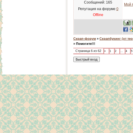
Сообщений:
165
Мой 
Репутация на форуме
0
Offline
Скрап-форум
»
Скрапбукинг (от тео
»
Помогите!!!
Страница
6
из
62
«
1
2
…
4
5