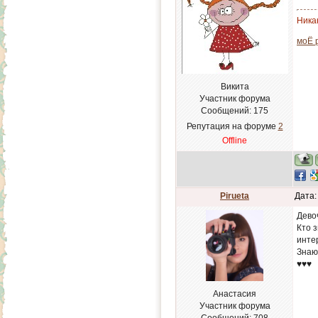
Никак
моЁ 
Викита
Участник форума
Сообщений:
175
Репутация на форуме
2
Offline
Pirueta
Дата:
Дево
Кто 
инте
Знаю 
♥♥♥
Анастасия
Участник форума