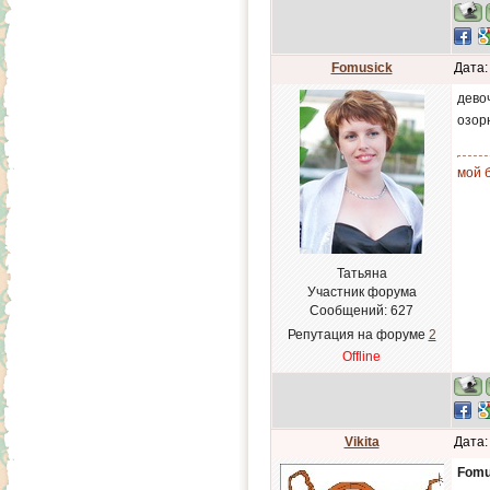
Fomusick
Дата:
дево
озор
мой б
Татьяна
Участник форума
Сообщений:
627
Репутация на форуме
2
Offline
Vikita
Дата:
Fomu