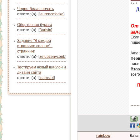
* * *
Черно-белая печать
Д
ответил(а)- [
laurencefocke
]
Оберточная бумага
От 
ответил(а)- [
Barista
]
зад
Если
Задание "В каждой
пишем
страничке солнце" -
странички
Что 
ответил(а)- [
zefubzenvcbnb
]
Перв
никто
Тестируем новый шаблон и
Втор
дизайн сайта
всег
ответил(а)- [
teamstel
]
П
rainbow
Дата: