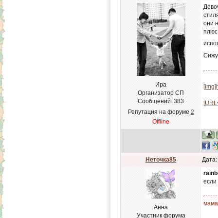
Дево
стил
они 
плюс
испо
Сижу
Ира
[img]
Организатор СП
Сообщений:
383
[URL=
Репутация на форуме
2
Offline
Неточка85
Дата:
rain
если 
мама
Анна
Участник форума