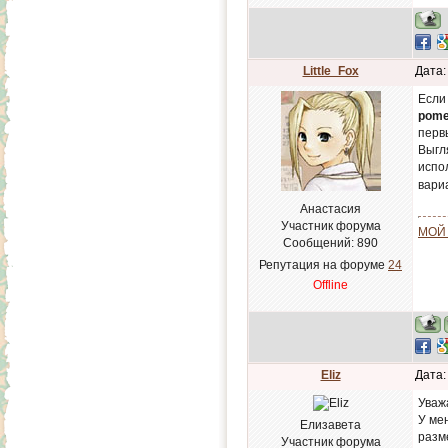
Little_Fox
Дата:
Если
pome
перв
Выгля
испо
вари
Анастасия
Участник форума
МОЙ
Сообщений:
890
Репутация на форуме
24
Offline
Eliz
Дата:
Уваж
У ме
Елизавета
разме
Участник форума