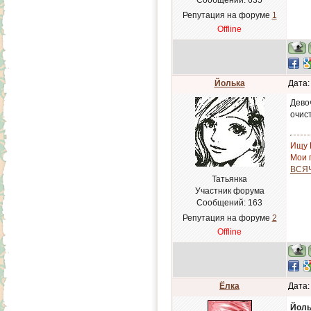
Сообщений:
635
Репутация на форуме
1
Offline
Йолька
Дата:
Девоч
очис
Ищу 
Мои п
ВСЯ
Татьянка
Участник форума
Сообщений:
163
Репутация на форуме
2
Offline
Ёлка
Дата:
Йоль