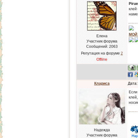
Pirue
клей
наме
МОЙ
Елена
Участник форума
Сообщений:
2063
Репутация на форуме
2
Offline
Клариса
Дата:
Если
клей
носи
Надежда
Участник форума