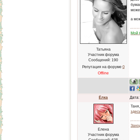
бумаг
може
а мо
Мой 
Татьяна
Участник форума
Сообщений:
190
Репутация на форуме
0
Offline
Ёлка
Дата:
Таня
здес
Захо
Елена
Участник форума