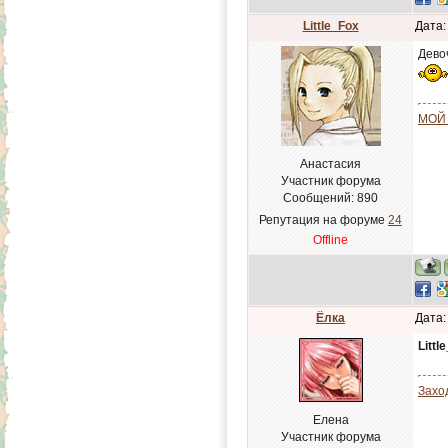
Little_Fox
Дата:
Дево
МОЙ
Анастасия
Участник форума
Сообщений:
890
Репутация на форуме
24
Offline
Ёлка
Дата:
Littl
Захо
Елена
Участник форума