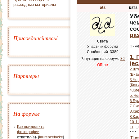
расходные материалы
ata
Дата:
Уб
че
со
ра
Присоединяйтесь!
Света
Ниже
Участник форума
Сообщений:
3389
1.
Репутация на форуме
36
(ес
Offline
2.Шт
Партнеры
(Вид
3.Че
(Как
4.Кл
5. Че
6.Бу
7.Ск
8.Ка
На форуме
8.Ка
10. 
Как прикрепить
11. С
фотографии
* * *
ответил(а)- [
laurencefocke
]
"Пом