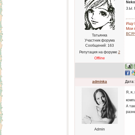
Neko
З.Ы.
Ищу 
Мои п
ВСЯ
Татьянка
Участник форума
Сообщений:
163
Репутация на форуме
2
Offline
adminka
Дата:
Я, я,
комп
А та
разны
Admin