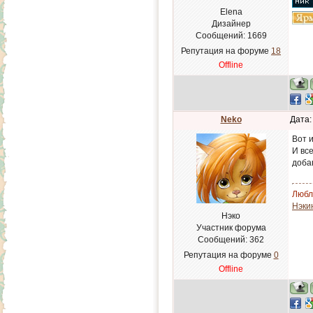
Elena
Дизайнер
Сообщений:
1669
Репутация на форуме
18
Offline
Neko
Дата:
Вот и
И все
доба
Люблю
Нэки
Нэко
Участник форума
Сообщений:
362
Репутация на форуме
0
Offline