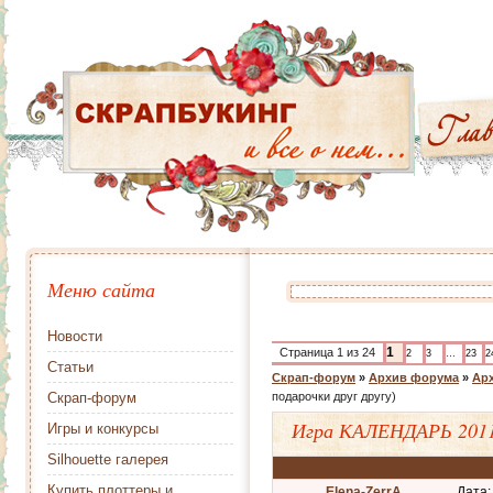
Меню сайта
Новости
1
Страница
1
из
24
2
3
…
23
2
Статьи
Скрап-форум
»
Архив форума
»
Арх
Скрап-форум
подарочки друг другу)
Игра КАЛЕНДАРЬ 2011
Игры и конкурсы
Silhouette галерея
Купить плоттеры и
Elena-ZerrA
Дата: