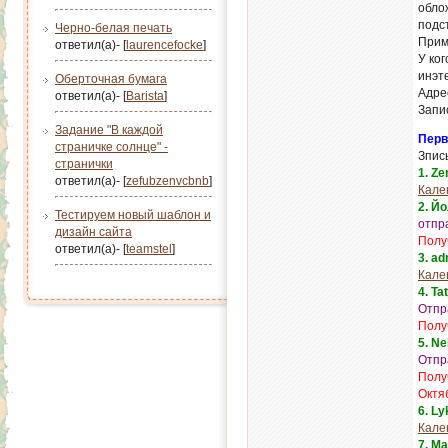
обло
подст
Черно-белая печать
Прим
ответил(а)- [
laurencefocke
]
У ко
инэт
Оберточная бумага
Адре
ответил(а)- [
Barista
]
Запи
Задание "В каждой
Перв
страничке солнце" -
Зпись
странички
1. Z
ответил(а)- [
zefubzenvcbnb
]
Кале
2. Й
Тестируем новый шаблон и
отпр
дизайн сайта
Полу
ответил(а)- [
teamstel
]
3. a
Кале
4. Ta
Отпра
Полу
5. N
Отпр
Полу
Октя
6. L
Кале
7. М