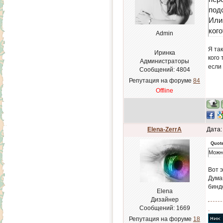
под
Или 
кого
Admin
Я так
Иринка
кого 
Администраторы
если
Сообщений:
4804
Репутация на форуме
84
Offline
Elena-ZerrA
Дата:
Quot
Можно
Вот э
Дума
бинде
Elena
Дизайнер
Сообщений:
1669
.
Репутация на форуме
18