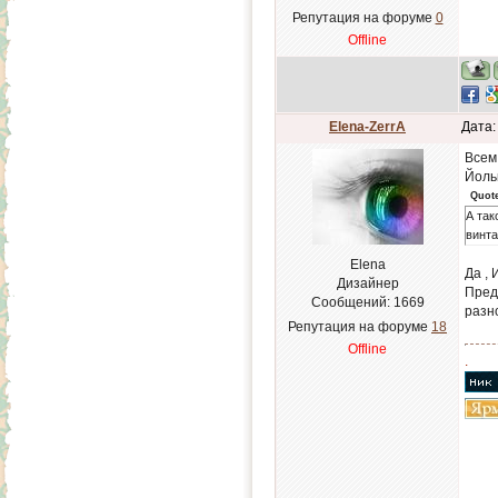
Репутация на форуме
0
Offline
Elena-ZerrA
Дата:
Всем
Йольк
Quot
А так
винта
Elena
Да , 
Дизайнер
Пред
Сообщений:
1669
разно
Репутация на форуме
18
Offline
.