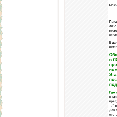
Можн
Прид
либ
втор
отсл
В да
(вмес
Обя
в Л
про
ном
Эта
пос
под
Где 
выда
пред
то",
п
Для 
отст