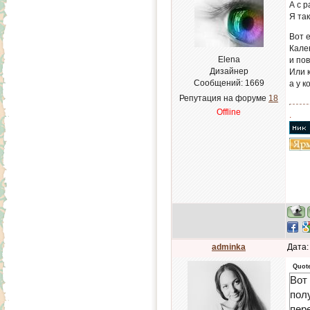
А с 
Я та
Bот 
Кале
Elena
и по
Дизайнер
Или к
Сообщений:
1669
а у к
Репутация на форуме
18
Offline
.
adminka
Дата:
Quot
Bот
пол
пер