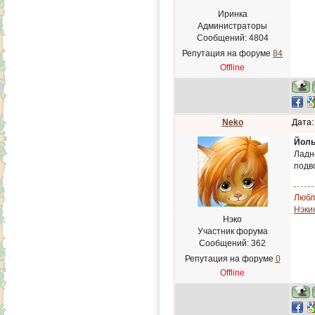
Иринка
Администраторы
Сообщений:
4804
Репутация на форуме
84
Offline
Neko
Дата:
Йоль
Ладн
подв
Люблю
Нэки
Нэко
Участник форума
Сообщений:
362
Репутация на форуме
0
Offline