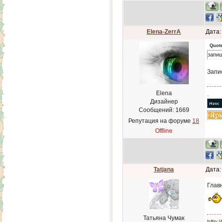
Elena-ZerrA
Дата:
Quot
запиш
Запи
Elena
.
Дизайнер
Сообщений:
1669
Репутация на форуме
18
Offline
Tatjana
Дата:
Главн
Татьяна Чумак