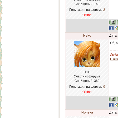
Сообщений:
163
Репутация на форуме
2
Offline
Neko
Дата:
Ой, б
Люблю
Нэки
Нэко
Участник форума
Сообщений:
362
Репутация на форуме
0
Offline
Йолька
Дата: