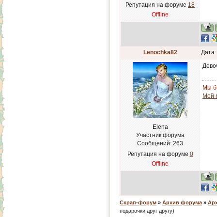
Репутация на форуме
18
Offline
Lenochka82
Дата:
Дево
Мы б
Мой б
Elena
Участник форума
Сообщений:
263
Репутация на форуме
0
Offline
Скрап-форум
»
Архив форума
»
Арх
подарочки друг другу)