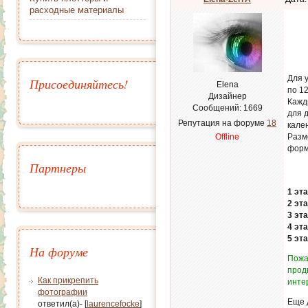
расходные материалы
Для 
Присоединяйтесь!
Elena
по 12
Дизайнер
Кажд
Сообщений:
1669
для 
Репутация на форуме
18
кале
Offline
Разм
форм
Партнеры
1 эта
2 эта
3 эта
4 эта
5 эта
На форуме
Пожа
прод
Как прикрепить
инте
фотографии
Еще 
ответил(а)- [
laurencefocke
]