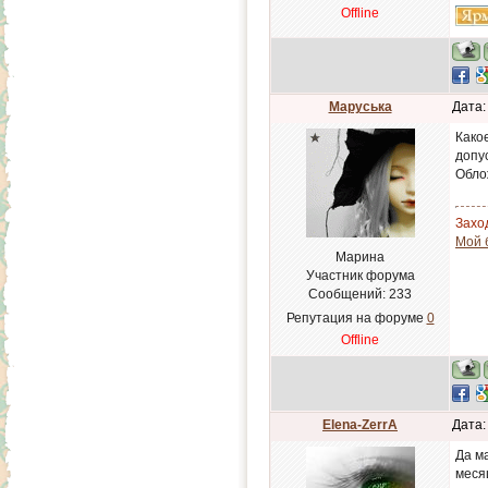
Offline
Маруська
Дата:
Како
допу
Обло
Заход
Мой 
Марина
Участник форума
Сообщений:
233
Репутация на форуме
0
Offline
Elena-ZerrA
Дата:
Да м
месяц