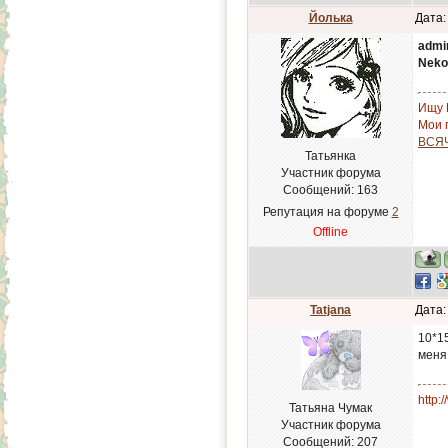
Йолька
Дата:
admi
Neko
Ищу 
Мои п
ВСЯ
Татьянка
Участник форума
Сообщений:
163
Репутация на форуме
2
Offline
Tatjana
Дата:
10*15
меня
http:
Татьяна Чумак
Участник форума
Сообщений:
207