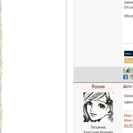
знач
Отсл
Обсу
.
Йолька
Дата:
Ооооо
один
Ищу 
Мои п
ВСЯ
Татьянка
Участник форума