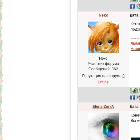
Neko
Дата:
Кста
подх
Люблю
Нэки
Нэко
Участник форума
Сообщений:
362
Репутация на форуме
0
Offline
Elena-ZerrA
Дата:
Коне
Вы же
.