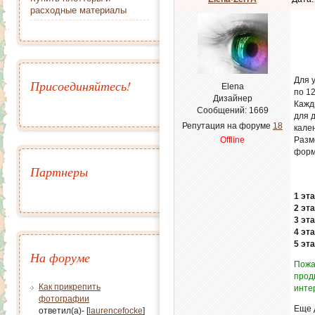
расходные материалы
Для 
Присоединяйтесь!
Elena
по 12
Дизайнер
Кажд
Сообщений:
1669
для 
Репутация на форуме
18
кале
Offline
Разм
форм
Партнеры
1 эта
2 эта
3 эта
4 эта
5 эта
На форуме
Пожа
прод
Как прикрепить
инте
фотографии
Еще 
ответил(а)- [
laurencefocke
]