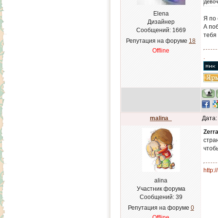
девоч
Elena
Я по
Дизайнер
А по
Сообщений:
1669
тебя
Репутация на форуме
18
Offline
.
malina_
Дата:
Zerr
стран
чтоб
http:
alina
Участник форума
Сообщений:
39
Репутация на форуме
0
Offline