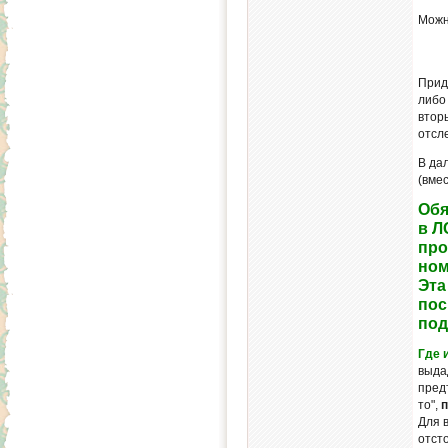
Можн
Прид
либ
втор
отсл
В да
(вмес
Обя
в Л
про
ном
Эта
пос
под
Где 
выда
пред
то",
п
Для 
отст