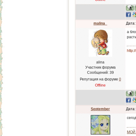
malina_
Дата:
а бло
раст
http:
alina
Участник форума
Сообщений:
39
Репутация на форуме
0
Offline
September
Дата:
сего
МОЙ