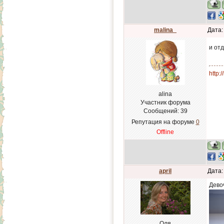
malina_
Дата:
и отд
http:
alina
Участник форума
Сообщений:
39
Репутация на форуме
0
Offline
april
Дата:
Дево
Оля