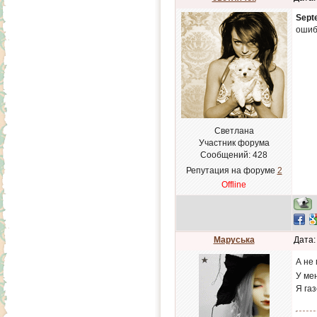
Sept
ошиб
Светлана
Участник форума
Сообщений:
428
Репутация на форуме
2
Offline
Маруська
Дата:
А не
У мен
Я га