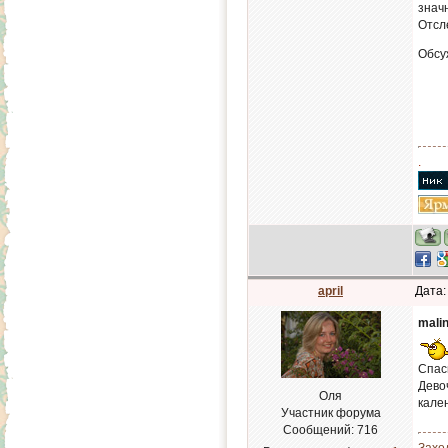
знач
Отсл
Обсу
.
april
Дата:
mali
Спас
Дево
Оля
кален
Участник форума
Сообщений:
716