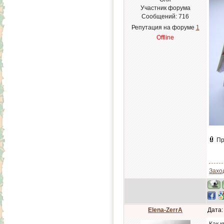
Участник форума
Сообщений:
716
Репутация на форуме
1
Offline
Пр
Заход
Elena-ZerrA
Дата: