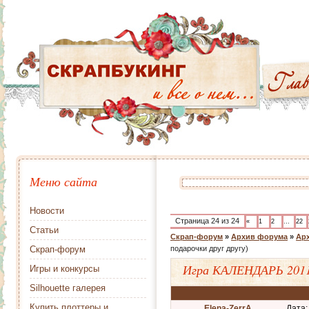
Меню сайта
Новости
Страница
24
из
24
«
1
2
…
22
Статьи
Скрап-форум
»
Архив форума
»
Арх
Скрап-форум
подарочки друг другу)
Игра КАЛЕНДАРЬ 2011
Игры и конкурсы
Silhouette галерея
Купить плоттеры и
Elena-ZerrA
Дата: