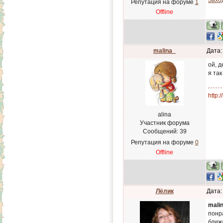
Заход
Репутация на форуме
1
Offline
malina_
Дата:
ой, д
я так
http:
alina
Участник форума
Сообщений:
39
Репутация на форуме
0
Offline
Лёлик
Дата:
mali
понра
ближ