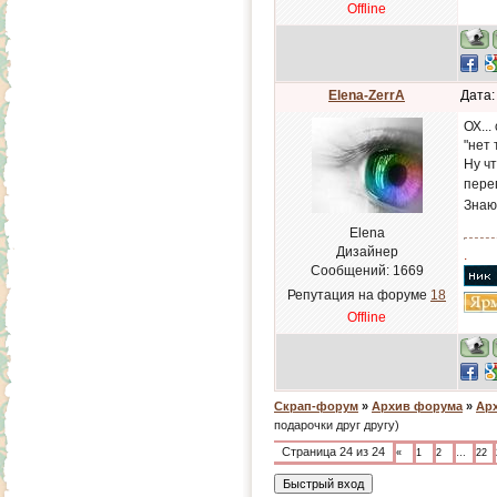
Offline
Elena-ZerrA
Дата:
ОХ..
"нет 
Ну ч
переп
Знаю 
Elena
Дизайнер
.
Сообщений:
1669
Репутация на форуме
18
Offline
Скрап-форум
»
Архив форума
»
Арх
подарочки друг другу)
Страница
24
из
24
«
1
2
…
22