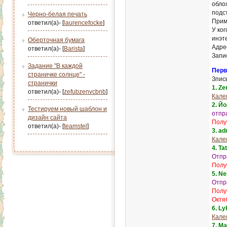
обло
подст
Черно-белая печать
Прим
ответил(а)- [
laurencefocke
]
У ко
инэт
Оберточная бумага
Адре
ответил(а)- [
Barista
]
Запи
Задание "В каждой
Перв
страничке солнце" -
Зпись
странички
1. Z
ответил(а)- [
zefubzenvcbnb
]
Кале
2. Й
Тестируем новый шаблон и
отпр
дизайн сайта
Полу
ответил(а)- [
teamstel
]
3. a
Кале
4. Ta
Отпра
Полу
5. N
Отпр
Полу
Октя
6. L
Кале
7. М