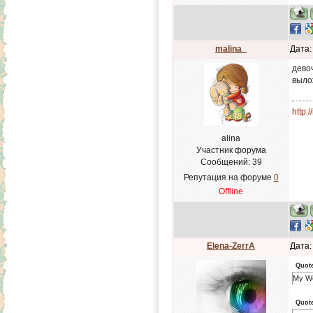
malina_
Дата:
девоч
выло
http:
alina
Участник форума
Сообщений:
39
Репутация на форуме
0
Offline
Elena-ZerrA
Дата:
Quot
My W
Quot