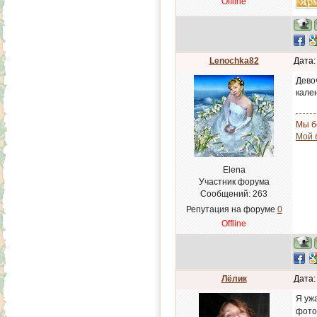
Offline
Lenochka82
Дата:
Дево
кален
Мы б
Мой б
Elena
Участник форума
Сообщений:
263
Репутация на форуме
0
Offline
Лёлик
Дата:
Я уж
фото