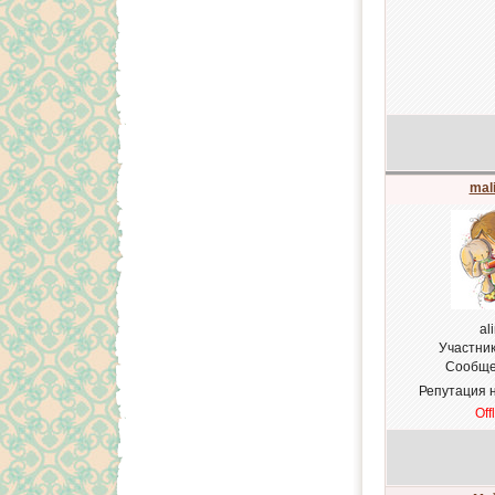
mal
al
Участни
Сообще
Репутация 
Off