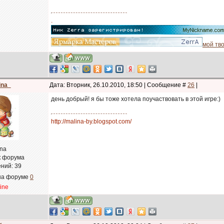
.
мой тво
ina_
Дата: Вторник, 26.10.2010, 18:50 | Сообщение #
26
|
день добрый! я бы тоже хотела поучаствовать в этой игре:)
http://malina-by.blogspot.com/
ina
к форума
ний:
39
на форуме
0
line