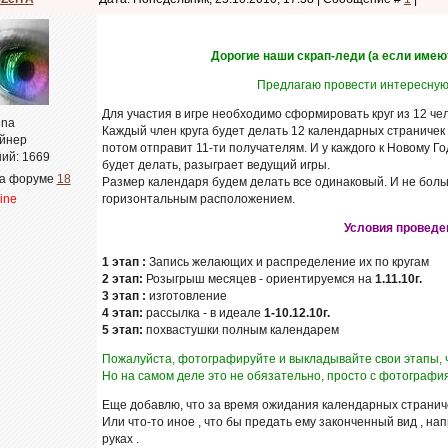
Дорогие наши скрап-леди (а если имею
Предлагаю провести интересную
Для участия в игре необходимо сформировать круг из 12 чел
ena
Каждый член круга будет делать 12 календарных страничек 
йнер
потом отправит 11-ти получателям. И у каждого к Новому Го
ий:
1669
будет делать, разыграет ведущий игры.
на форуме
18
Размер календаря будем делать все одинаковый. И не боль
line
горизонтальным расположением.
Условия проведе
1 этап :
Запись желающих и распределение их по кругам
2 этап:
Розыгрыш месяцев - ориентируемся на
1.11.10г.
3 этап :
изготовление
4 этап:
рассылка - в идеале
1-10.12.10г.
5 этап:
похвастушки полным календарем
Пожалуйста, фотографируйте и выкладывайте свои этапы, ч
Но на самом деле это не обязательно, просто с фотографи
Еще добавлю, что за время ожидания календарных страниче
Или что-то иное , что бы предать ему законченный вид , нап
руках .