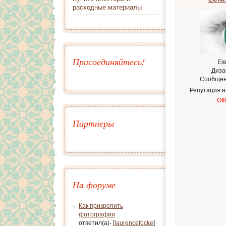
расходные материалы
Присоединяйтесь!
El
Диза
Сообщен
Репутация 
Off
Партнеры
На форуме
Как прикрепить
фотографии
ответил(а)- [
laurencefocke
]