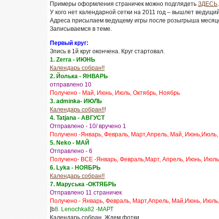
Примеры оформления страничек можно подглядеть
ЗДЕСЬ
.
У кого нет календарной сетки на 2011 год – вышлет ведущи
Адреса присылаем ведущему игры после розыгрыша месяц
Записываемся в теме.
Первый круг:
Зпись в 1й круг окончена. Круг стартовал.
1. Zerra - ИЮНЬ
Календарь собран!!
2. Йолька - ЯНВАРЬ
отправлено 10
Получено - Май, Июнь, Июль, Октябрь, Ноябрь
3. adminka- ИЮЛЬ
Календарь собран!!
!
4. Tatjana - АВГУСТ
Отправлено - 10/ вручено 1
Получено -Январь, Февраль, Март,Апрель, Май, Июнь,Июль,
5. Neko - МАЙ
Отправлено - 6
Получено- ВСЕ -Январь, Февраль,Март, Апрель, Июнь, Июль,
6. Lyka - НОЯБРЬ
Календарь собран!!
7. Маруська -ОКТЯБРЬ
Отправлено 11 страничек
Получено - Январь, Февраль, Март,Апрель, Май,Июнь, Июль
[b
8. Lenochka82 -МАРТ
Календарь собран .Ждем фотки.