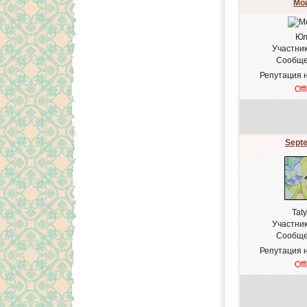
Мо
Юл
Участни
Сообще
Репутация 
Off
Sept
Tat
Участни
Сообще
Репутация 
Off