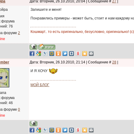
йра
Дата: Вторник, 26.10.2010, 20:04 | Сообщение #
27
|
Запишите и меня!
ия
Понравились примеры - может быть, стоит и нам каждому н
к форума
ний:
76
Кошмар!.. то есть оригинально, безусловно, оригинально! (с)
на форуме
2
line
ember
Дата: Вторник, 26.10.2010, 21:14 | Сообщение #
28
|
И Я ХОЧУ
МОЙ БЛОГ
yana
к форума
ний:
46
на форуме
0
line