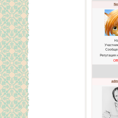
Ne
Нэ
Участни
Сообще
Репутация 
Off
adm