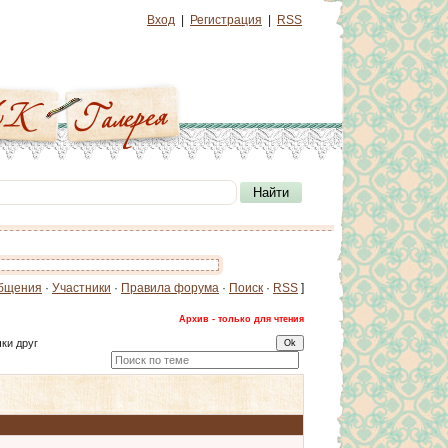
Вход
|
Регистрация
|
RSS
бщения
·
Участники
·
Правила форума
·
Поиск
·
RSS
]
Архив - только для чтения
ки друг