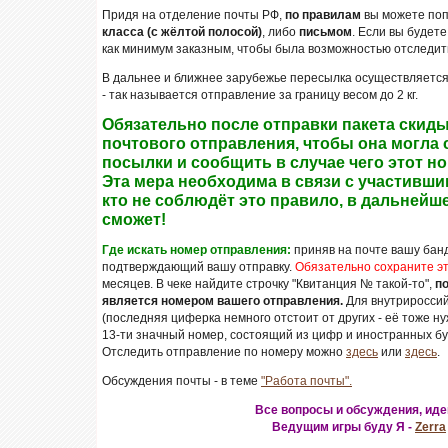
Придя на отделение почты РФ,
по правилам
вы можете поп
класса (с жёлтой полосой)
, либо
письмом
. Если вы будет
как минимум заказным, чтобы была возможностью отследить
В дальнее и ближнее зарубежье пересылка осуществляется
- так называется отправление за границу весом до 2 кг.
Обязательно после отправки пакета скид
почтового отправления, чтобы она могла
посылки и сообщить в случае чего этот но
Эта мера необходима в связи с участивш
кто не соблюдёт это правило, в дальнейш
сможет!
Где искать номер отправления:
приняв на почте вашу банд
подтверждающий вашу отправку.
Обязательно сохраните эт
месяцев. В чеке найдите строчку "Квитанция № такой-то",
по
является номером вашего отправления.
Для внутрироссийс
(последняя циферка немного отстоит от других - её тоже н
13-ти значный номер, состоящий из цифр и иностранных бу
Отследить отправление по номеру можно
здесь
или
здесь
.
Обсуждения почты - в теме
"Работа почты".
Все вопросы и обсуждения, иде
Ведущим игры буду Я -
Zerra