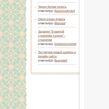
Черно-белая печать
ответил(а)- [
laurencefocke
]
Оберточная бумага
ответил(а)- [
Barista
]
Задание "В каждой
страничке солнце" -
странички
ответил(а)- [
zefubzenvcbnb
]
Тестируем новый шаблон и
дизайн сайта
ответил(а)- [
teamstel
]