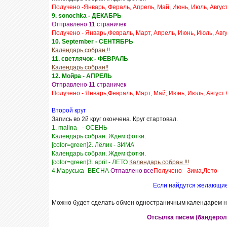
Получено -Январь, Фераль, Апрель, Май, Июнь, Июль, Август
9. sonochka - ДЕКАБРЬ
Отправлено 11 страничек
Получено - Январь,Февраль, Март, Апрель, Июнь, Июль, Авг
10. September - СЕНТЯБРЬ
Календарь собран !!
11. светлячок - ФЕВРАЛЬ
Календарь собран!!
12. Мойра - АПРЕЛЬ
Отправлено 11 страничек
Получено - Январь,Февраль, Март, Май, Июнь, Июль, Август
Второй круг
Запись во 2й круг окончена. Круг стартовал.
1. malina_ - ОСЕНЬ
Календарь собран. Ждем фотки.
[color=green]2. Лёлик - ЗИМА
Календарь собран. Ждем фотки.
[color=green]3. april - ЛЕТО
Календарь собран !!!
4.Маруська -ВЕСНА
Отпавлено все
Получено - Зима,Лето
Если найдутся желающие 
Можно будет сделать обмен одностраничным календарем на
Отсылка писем (бандероле