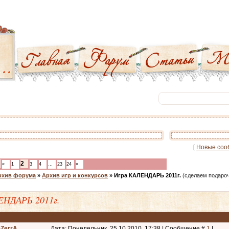
[
Новые соо
2
«
1
3
4
…
23
24
»
рхив форума
»
Архив игр и конкурсов
»
Игра КАЛЕНДАРЬ 2011г.
(сделаем подароч
ЕНДАРЬ 2011г.
-ZerrA
Дата: Понедельник, 25.10.2010, 17:38 | Сообщение #
1
|