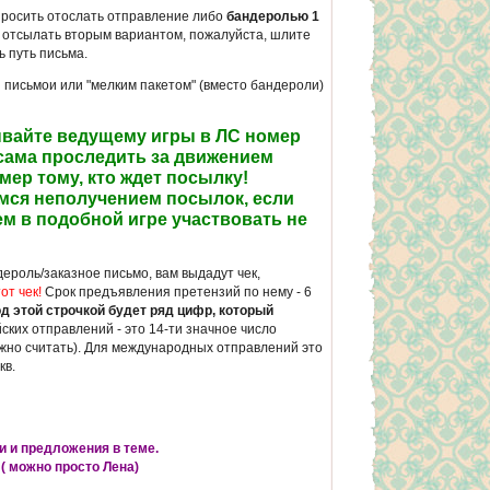
росить отослать отправление либо
бандеролью 1
е отсылать вторым вариантом, пожалуйста, шлите
 путь письма.
 письмои или "мелким пакетом" (вместо бандероли)
ывайте ведущему игры в ЛС номер
 сама проследить за движением
мер тому, кто ждет посылку!
имся неполучением посылок, если
ем в подобной игре участвовать не
ероль/заказное письмо, вам выдадут чек,
от чек!
Срок предъявления претензий по нему - 6
д этой строчкой будет ряд цифр, который
ких отправлений - это 14-ти значное число
ужно считать). Для международных отправлений это
кв.
и и предложения в теме.
( можно просто Лена)