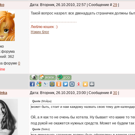
ko
Дата: Вторник, 26.10.2010, 22:57 | Сообщение #
29
|
Такой вопрос назрел: все двенадцать страничек должны б
Люблю кошек : )
Нэкин блог
ко
к форума
ний:
362
на форуме
0
line
inka
Дата: Вторник, 26.10.2010, 23:00 | Сообщение #
30
|
Quote
(
Мойра
)
может быть, стоит и нам каждому назвать свою тему для календар
Ой, а я как то не очень бы хотела. Ну бывает что какие то 
под рукой не окажется нужных средств. Может не будем та
Quote
(
Neko
)
все двенадцать страничек должны быть оформлены в едином стил