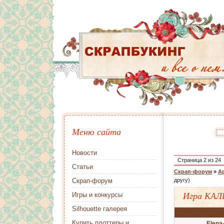
Меню сайта
Новости
Страница
2
из
24
Статьи
Скрап-форум
»
А
Скрап-форум
другу)
Игра КАЛ
Игры и конкурсы
Silhouette галерея
Купить плоттеры и
Elena