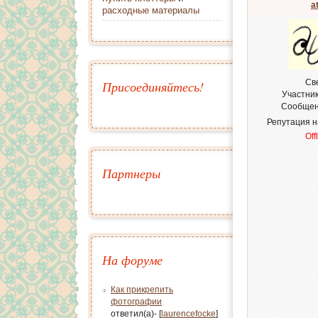
a
расходные материалы
Св
Присоединяйтесь!
Участни
Сообщен
Репутация 
Off
Партнеры
На форуме
Как прикрепить
фотографии
ответил(а)- [
laurencefocke
]