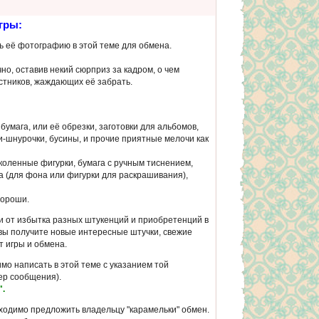
гры:
ить её фотографию в этой теме для обмена.
о, оставив некий сюрприз за кадром, о чем
стников, жаждающих её забрать.
 бумага, или её обрезки, заготовки для альбомов,
и-шнурочки, бусины, и прочие приятные мелочи как
коленные фигурки, бумага с ручным тиснением,
 (для фона или фигурки для раскрашивания),
хороши.
или от избытка разных штукенций и приобретенций в
 вы получите новые интересные штучки, свежие
т игры и обмена.
о написать в этой теме с указанием той
мер сообщения).
".
ходимо предложить владельцу "карамельки" обмен.