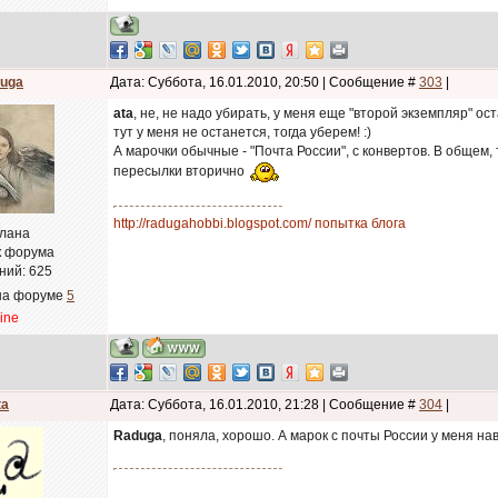
uga
Дата: Суббота, 16.01.2010, 20:50 | Сообщение #
303
|
ata
, не, не надо убирать, у меня еще "второй экземпляр" о
тут у меня не останется, тогда уберем! :)
А марочки обычные - "Почта России", с конвертов. В общем,
пересылки вторично
http://radugahobbi.blogspot.com/ попытка блога
лана
к форума
ний:
625
на форуме
5
line
ta
Дата: Суббота, 16.01.2010, 21:28 | Сообщение #
304
|
Raduga
, поняла, хорошо. А марок с почты России у меня нав