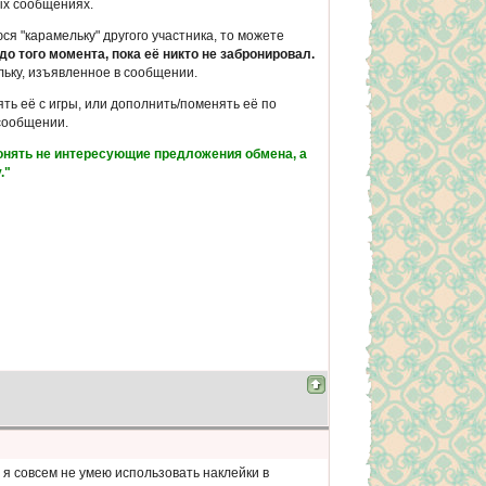
ных сообщениях.
ся "карамельку" другого участника, то можете
до того момента, пока её никто не забронировал.
ьку, изъявленное в сообщении.
ть её с игры, или дополнить/поменять её по
 сообщении.
лонять не интересующие предложения обмена, а
."
 я совсем не умею использовать наклейки в