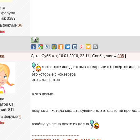
ета
к форума
ий:
3389
на форуме
36
line
na
Дата: Суббота, 16.01.2010, 22:11 | Сообщение #
305
|
я вот тоже иногда отрываю марочки с конвертов
ata
, 
это которые с конвертов
это с конвертов
а это новые
na
атор СП
ний:
811
покупала - хотела сделать сувенирные открыточки про Бела
на форуме
4
line
вообще у нас на почте их полно