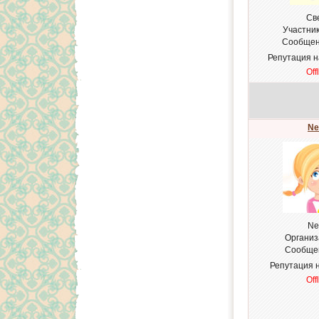
Св
Участни
Сообщен
Репутация 
Off
Ne
Ne
Организ
Сообще
Репутация 
Off