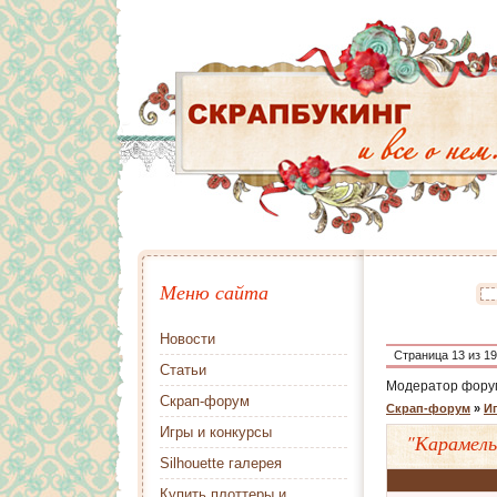
Меню сайта
Новости
Страница
13
из
19
Статьи
Модератор фору
Скрап-форум
Скрап-форум
»
И
Игры и конкурсы
"Карамель
Silhouette галерея
Купить плоттеры и