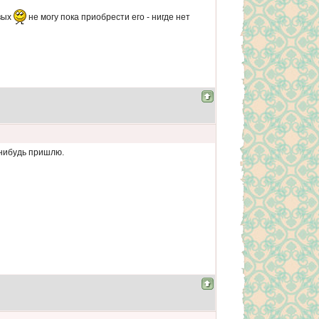
вых
не могу пока приобрести его - нигде нет
-нибудь пришлю.