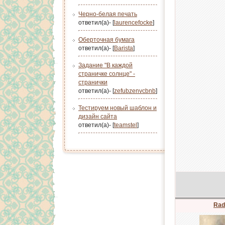
Черно-белая печать
ответил(а)- [
laurencefocke
]
Оберточная бумага
ответил(а)- [
Barista
]
Задание "В каждой
страничке солнце" -
странички
ответил(а)- [
zefubzenvcbnb
]
Тестируем новый шаблон и
дизайн сайта
ответил(а)- [
teamstel
]
Rad