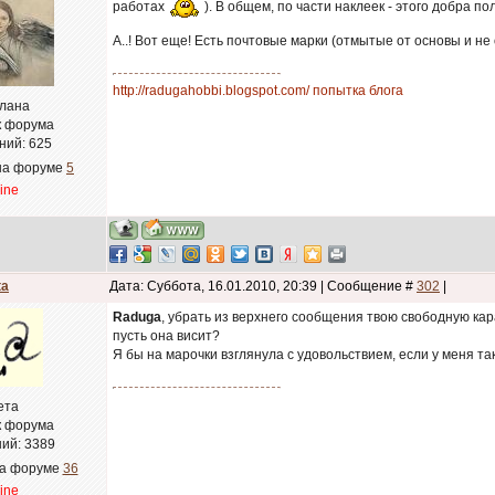
работах
). В общем, по части наклеек - этого добра по
А..! Вот еще! Есть почтовые марки (отмытые от основы и н
http://radugahobbi.blogspot.com/ попытка блога
лана
к форума
ний:
625
на форуме
5
line
ta
Дата: Суббота, 16.01.2010, 20:39 | Сообщение #
302
|
Raduga
, убрать из верхнего сообщения твою свободную кар
пусть она висит?
Я бы на марочки взглянула с удовольствием, если у меня так
ета
к форума
ий:
3389
на форуме
36
line