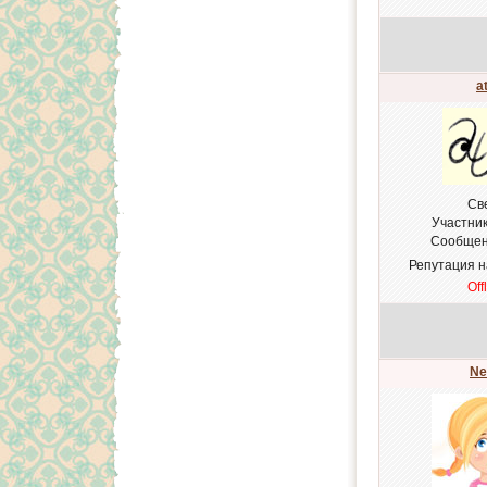
a
Св
Участни
Сообщен
Репутация 
Off
Ne