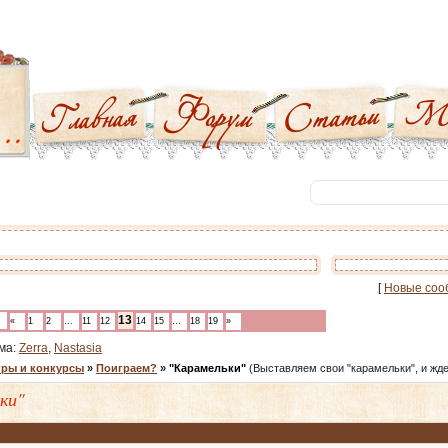
[
Новые соо
13
«
1
2
…
11
12
14
15
…
18
19
»
ма:
Zerra
,
Nastasia
гры и конкурсы
»
Поиграем?
»
"Карамельки"
(Выставляем свои "карамельки", и жд
ки"