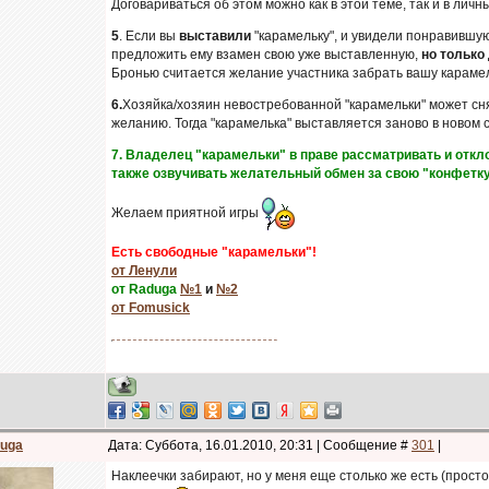
Договариваться об этом можно как в этой теме, так и в лич
5
. Если вы
выставили
"карамельку", и увидели понравившую
предложить ему взамен свою уже выставленную,
но только 
Бронью считается желание участника забрать вашу карамел
6.
Хозяйка/хозяин невостребованной "карамельки" может сня
желанию. Тогда "карамелька" выставляется заново в новом
7. Владелец "карамельки" в праве рассматривать и отк
также озвучивать желательный обмен за свою "конфетку
Желаем приятной игры
Есть свободные "карамельки"!
от Ленули
от Raduga
№1
и
№2
от Fomusick
uga
Дата: Суббота, 16.01.2010, 20:31 | Сообщение #
301
|
Наклеечки забирают, но у меня еще столько же есть (просто