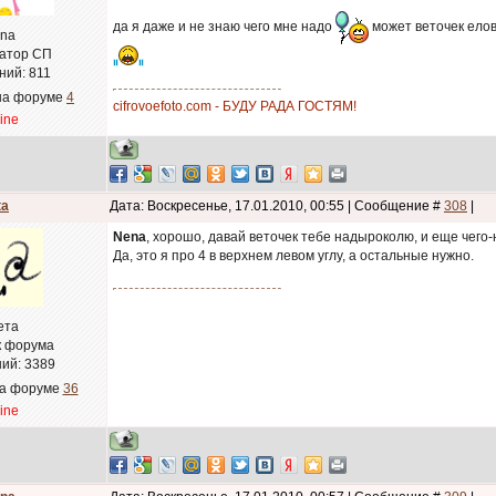
да я даже и не знаю чего мне надо
может веточек ело
na
атор СП
ний:
811
на форуме
4
cifrovoefoto.com - БУДУ РАДА ГОСТЯМ!
line
ta
Дата: Воскресенье, 17.01.2010, 00:55 | Сообщение #
308
|
Nena
, хорошо, давай веточек тебе надыроколю, и еще чего
Да, это я про 4 в верхнем левом углу, а остальные нужно.
ета
к форума
ий:
3389
на форуме
36
line