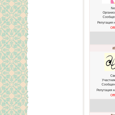
Ne
Организ
Сообще
Репутация 
Off
a
Св
Участни
Сообщен
Репутация 
Off