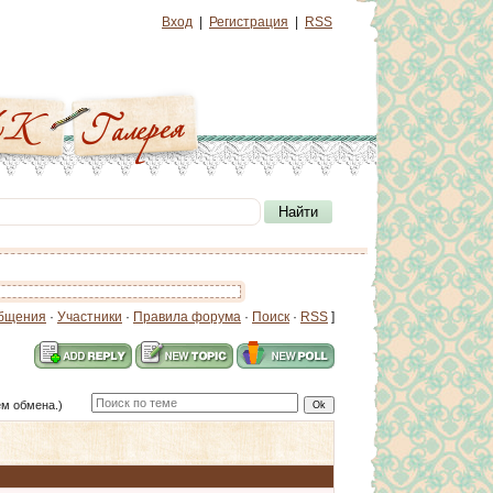
Вход
|
Регистрация
|
RSS
бщения
·
Участники
·
Правила форума
·
Поиск
·
RSS
]
ем обмена.)