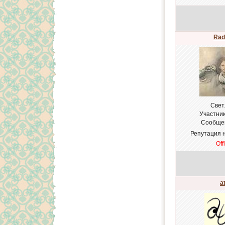
Rad
Cвет
Участни
Сообще
Репутация 
Off
a