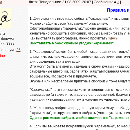
ta
Дата: Понедельник, 31.08.2009, 20:07 | Сообщение #
1
|
Правила и
1
. Для участия в игре надо собрать "карамельку", и выстав
Можно снабдить свою "карамельку" описанием.
Сфотографировать "карамельку" можно целиком, или частичн
желательно сообщить в описании, чтобы заинтриговать уча
ета
Как выставлять фотографии, можно прочитать
здесь
.
к форума
Выставлять можно сколько угодно "карамелек".
ий:
3389
на форуме
36
2
. "Карамелька" может быть любой - скраповая (и не только)
line
штампики, разные украшения, элементы, цветочки, ленточк
для рукоделия, так и для души.
Это могут быть элементы, сделаные своми руками - надыро
самодельные цветочки, распечатки, наштампованная бумага
вобщем всё, что захотите и придумаете.
Вкусные или нескраповые приятные сюрпризы тоже будут 
"Карамелька" - это то, чем вы хотите поделиться от души 
вашем доме (а также и то, и другое одновременно). Взамен
идеи для их использования, ну и конечно же удовольствие о
3
. Желающему забрать определенную карамельку необходим
"карамельки", которую он хочет забрать (можно указать но
Один игрок может забрать любое количество "карамелек
4
. Если вы
забираете
понравившуюся "карамельку", то необ