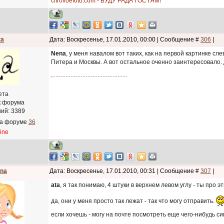
cifrovoefoto.com - БУДУ РАДА ГОСТЯМ!
ta
Дата: Воскресенье, 17.01.2010, 00:00 | Сообщение #
306
|
Nena
, у меня навалом вот таких, как на первой картинке сл
Питера и Москвы. А вот остальное оченно заинтересовало. Д
ета
к форума
ий:
3389
на форуме
36
line
na
Дата: Воскресенье, 17.01.2010, 00:31 | Сообщение #
307
|
ata
, я так понимаю, 4 штуки в верхнем левом углу - ты про 
да, они у меня просто так лежат - так что могу отправить.
если хочешь - могу на почте посмотреть еще чего-нибудь 