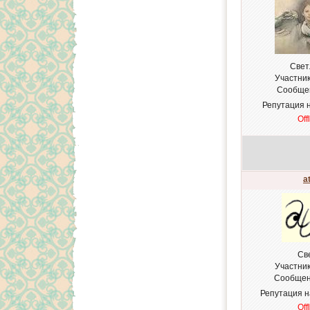
Cвет
Участни
Сообще
Репутация 
Off
a
Св
Участни
Сообщен
Репутация 
Off