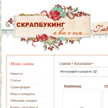
Меню сайта
Главная
»
Фотоальбом
»
Фотографий в разделе
:
12
Новости
Статьи
Деревенька.
Скрап-форум
Игры и конкурсы
08.02.2016
Silhouette галерея
новогодняя деревня
Купить плоттеры и
больше фото http://zerra-