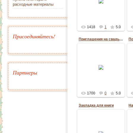
zerra.blogspot.ru/2015/12/blog-
расходные материалы
б
post_28.html
Elena-ZerrA
1418
1
5.0
Присоединяйтесь!
Приглашения на свадьбу
По
24.11.2015
Приглашения на свадьбу
вырезанные плоттером
Партнеры
greenkova
1700
0
5.0
Закладка для книги
30.09.2015
Именная закладка для
книг. Буквы вырезаны на