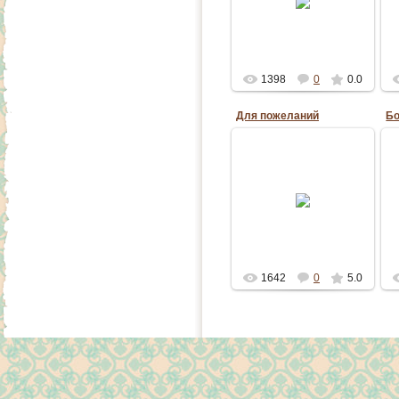
плоттере Silhouette
Cameo
greenkova
1398
0
0.0
Для пожеланий
Бо
15.09.2015
Назначение: декор и
вместо книги
пожеланий.
adminka
1642
0
5.0