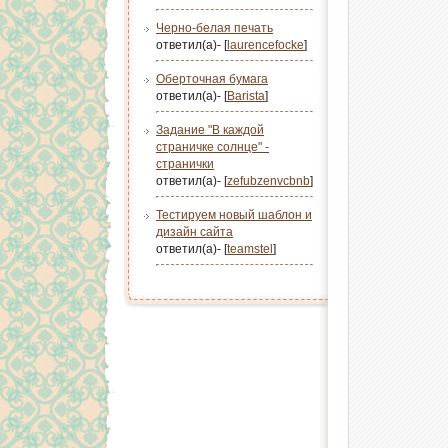
Черно-белая печать
ответил(а)- [
laurencefocke
]
Оберточная бумага
ответил(а)- [
Barista
]
Задание "В каждой
страничке солнце" -
странички
ответил(а)- [
zefubzenvcbnb
]
Тестируем новый шаблон и
дизайн сайта
ответил(а)- [
teamstel
]