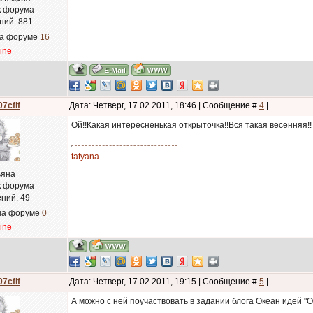
к форума
ний:
881
на форуме
16
line
7cfif
Дата: Четверг, 17.02.2011, 18:46 | Сообщение #
4
|
Ой!!Какая интересненькая открыточка!!Вся такая весенняя!!
tatyana
ьяна
к форума
ний:
49
на форуме
0
line
7cfif
Дата: Четверг, 17.02.2011, 19:15 | Сообщение #
5
|
А можно с ней поучаствовать в задании блога Океан идей 