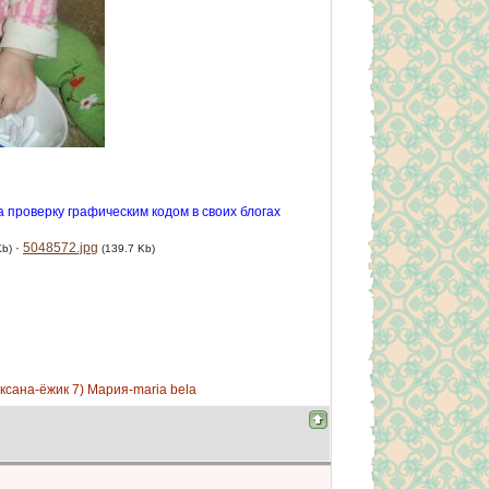
 проверку графическим кодом в своих блогах
·
5048572.jpg
Kb)
(139.7 Kb)
Оксана-ёжик 7) Мария-maria bela