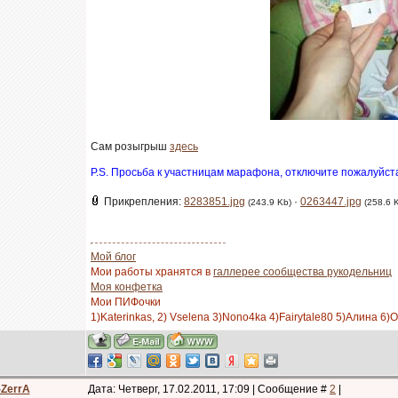
Сам розыгрыш
здесь
P.S. Просьба к участницам марафона, отключите пожалуйста
Прикрепления:
8283851.jpg
·
0263447.jpg
(243.9 Kb)
(258.6 
Мой блог
Мои работы хранятся в
галлерее сообщества рукодельниц
Моя конфетка
Мои ПИФочки
1)Katerinkas, 2) Vselena 3)Nono4ka 4)Fairytale80 5)Алина 6)
-ZerrA
Дата: Четверг, 17.02.2011, 17:09 | Сообщение #
2
|