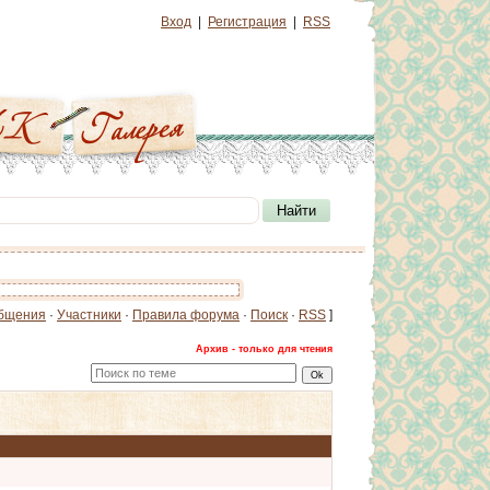
Вход
|
Регистрация
|
RSS
бщения
·
Участники
·
Правила форума
·
Поиск
·
RSS
]
Архив - только для чтения