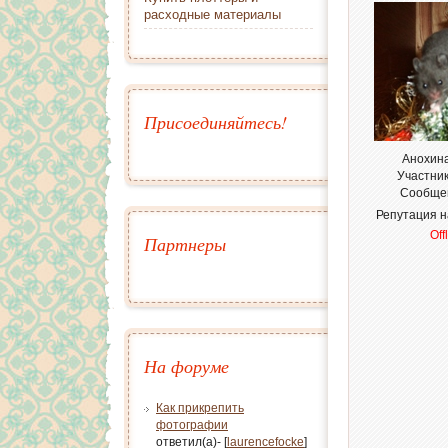
расходные материалы
Присоединяйтесь!
Анохин
Участни
Сообще
Репутация 
Off
Партнеры
На форуме
Как прикрепить
фотографии
ответил(а)- [
laurencefocke
]