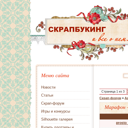
Меню сайта
Новости
Страница
1
из
3
Статьи
Скрап-форум
»
А
Скрап-форум
Марафон 
Игры и конкурсы
Silhouette галерея
prosto
Купить плоттеры и