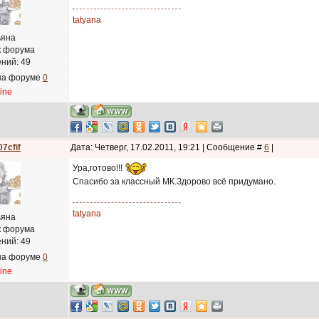
tatyana
ьяна
к форума
ний:
49
на форуме
0
line
7cfif
Дата: Четверг, 17.02.2011, 19:21 | Сообщение #
6
|
Ура,готово!!!
Спасибо за классный МК.Здорово всё придумано.
tatyana
ьяна
к форума
ний:
49
на форуме
0
line