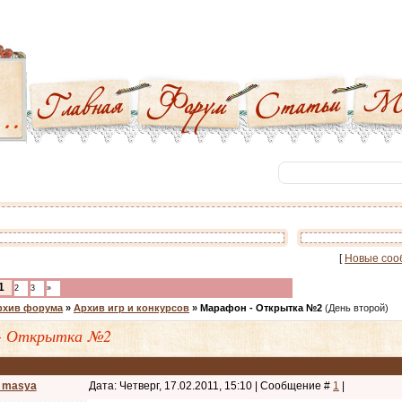
[
Новые соо
1
2
3
»
рхив форума
»
Архив игр и конкурсов
»
Марафон - Открытка №2
(День второй)
- Открытка №2
_masya
Дата: Четверг, 17.02.2011, 15:10 | Сообщение #
1
|