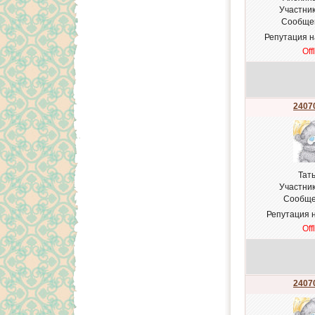
Участни
Сообще
Репутация 
Off
24070
Тат
Участни
Сообще
Репутация 
Off
24070