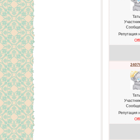
Тат
Участни
Сообще
Репутация 
Off
24070
Тат
Участни
Сообще
Репутация 
Off