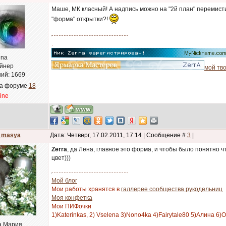
Маше, МК класный! А надпись можно на "2й план" перемисти
"форма" открытки?!
.
ena
йнер
мой тво
ий:
1669
на форуме
18
line
_masya
Дата: Четверг, 17.02.2011, 17:14 | Сообщение #
3
|
Zerra
, да Лена, главное это форма, и чтобы было понятно чт
цвет)))
Мой блог
Мои работы хранятся в
галлерее сообщества рукодельниц
Моя конфетка
Мои ПИФочки
1)Katerinkas, 2) Vselena 3)Nono4ka 4)Fairytale80 5)Алина 6)
а Мария