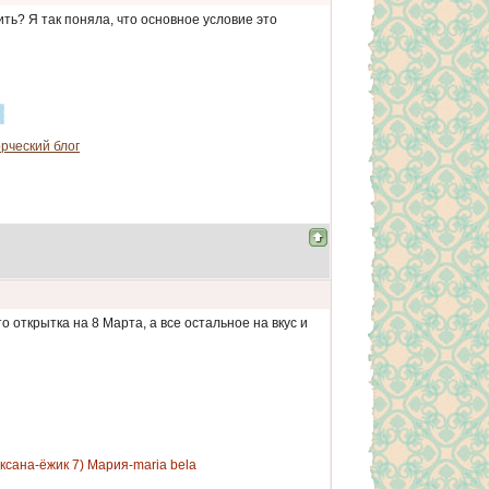
ть? Я так поняла, что основное условие это
рческий блог
о открытка на 8 Марта, а все остальное на вкус и
Оксана-ёжик 7) Мария-maria bela