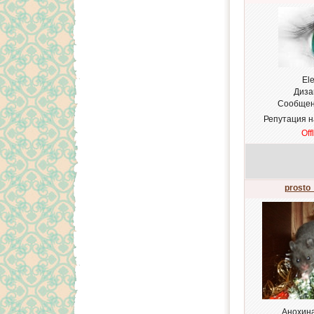
El
Диза
Сообщен
Репутация 
Off
prosto
Анохин