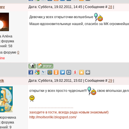
ney
Дата: Суббота, 19.02.2011, 14:45 | Сообщение #
28
|
Девочки,у всех открыточки-волшебные
Маше-вдохновительнице нашей, спасибо за МК огромнейше
а Алёна
к форума
ний:
58
на форуме
0
line
rik
Дата: Суббота, 19.02.2011, 15:02 | Сообщение #
29
|
открытки у всех просто чудесные!!!
свою впопыхах дела
заходите в гости, всегда рада новым знакомым!)
http://moitvorilki.blogspot.com/
морочкина
к форума
ений:
9