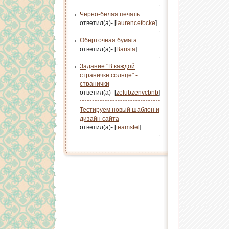
Черно-белая печать
ответил(а)- [
laurencefocke
]
Оберточная бумага
ответил(а)- [
Barista
]
Задание "В каждой
страничке солнце" -
странички
ответил(а)- [
zefubzenvcbnb
]
Тестируем новый шаблон и
дизайн сайта
ответил(а)- [
teamstel
]