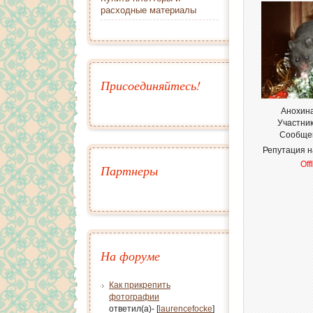
расходные материалы
Присоединяйтесь!
Анохин
Участни
Сообще
Репутация 
Off
Партнеры
На форуме
Как прикрепить
фотографии
ответил(а)- [
laurencefocke
]