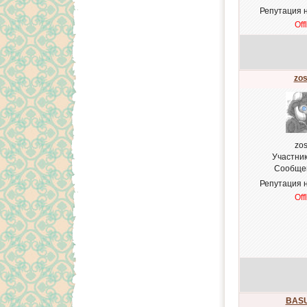
Репутация 
Off
zos
zos
Участни
Сообще
Репутация 
Off
BAS