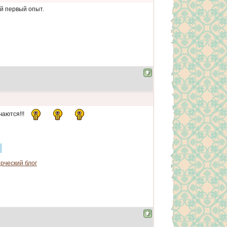
ой первый опыт.
чаются!!!
рческий блог