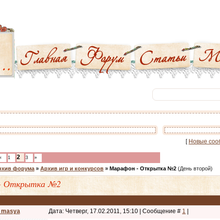
[
Новые соо
2
«
1
3
»
рхив форума
»
Архив игр и конкурсов
»
Марафон - Открытка №2
(День второй)
- Открытка №2
_masya
Дата: Четверг, 17.02.2011, 15:10 | Сообщение #
1
|