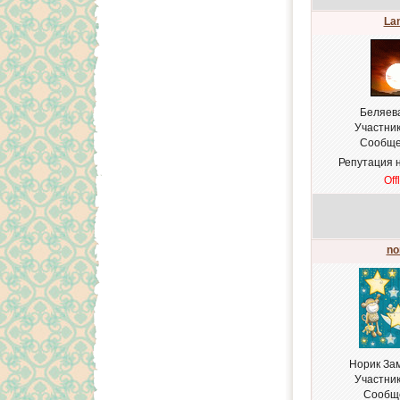
La
Беляев
Участни
Сообще
Репутация 
Off
no
Норик За
Участни
Сообщ