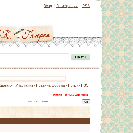
Вход
|
Регистрация
|
RSS
бщения
·
Участники
·
Правила форума
·
Поиск
·
RSS
]
Архив - только для чтения