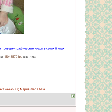
 проверку графическим кодом в своих блогах
·
5048572.jpg
Kb)
(139.7 Kb)
Оксана-ёжик 7) Мария-maria bela