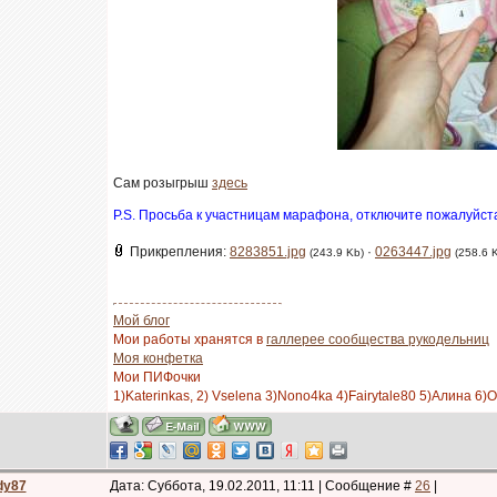
Сам розыгрыш
здесь
P.S. Просьба к участницам марафона, отключите пожалуйста
Прикрепления:
8283851.jpg
·
0263447.jpg
(243.9 Kb)
(258.6 
Мой блог
Мои работы хранятся в
галлерее сообщества рукодельниц
Моя конфетка
Мои ПИФочки
1)Katerinkas, 2) Vselena 3)Nono4ka 4)Fairytale80 5)Алина 6)
dy87
Дата: Суббота, 19.02.2011, 11:11 | Сообщение #
26
|