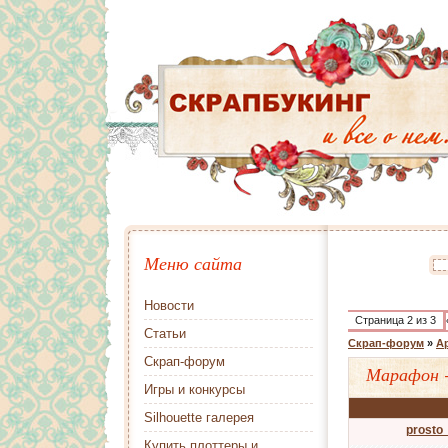
Меню сайта
Новости
Страница
2
из
3
Статьи
Скрап-форум
»
А
Скрап-форум
Марафон 
Игры и конкурсы
Silhouette галерея
prosto
Купить плоттеры и