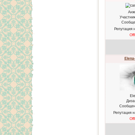
Анж
Участни
Сообще
Репутация 
Off
Elena
El
Диза
Сообщен
Репутация 
Off