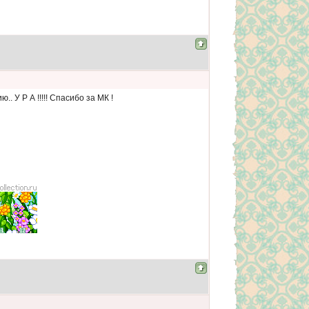
. У Р А !!!!! Спасибо за МК !