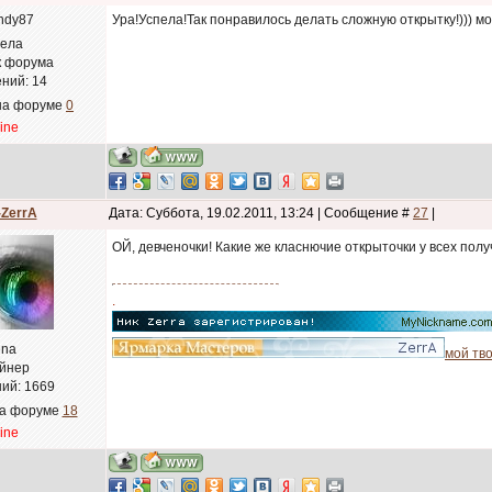
Ура!Успела!Так понравилось делать сложную открытку!))) м
ела
к форума
ний:
14
на форуме
0
line
-ZerrA
Дата: Суббота, 19.02.2011, 13:24 | Сообщение #
27
|
ОЙ, девченочки! Какие же класнючие открыточки у всех полу
.
ena
мой тво
йнер
ий:
1669
на форуме
18
line