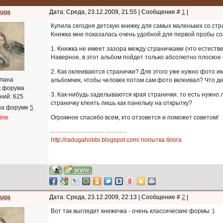
uga
Дата: Среда, 23.12.2009, 21:55 | Сообщение #
1
|
Купила сегодня детскую книжку для самых маленьких со стр
Книжка мне показалась очень удобной для первой пробы со
1. Книжка не имеет зазора между страничками (что естестве
Наверное, в этот альбом пойдет только абсолютно плоско
2. Как оклеиваются странички? Для этого уже нужно фото им
лана
альбомчик, чтобы человек потом сам фото вклеивал? Что д
к форума
3. Как-нибудь заделываются края странички. то есть нужно 
ний:
625
страничку клеить лишь как панельку на открытку?
на форуме
5
line
Огромное спасибо всем, кто отзовется и поможет советом!
http://radugahobbi.blogspot.com/ попытка блога
uga
Дата: Среда, 23.12.2009, 22:13 | Сообщение #
2
|
Вот так выглядит книжечка - очень классические формы :)