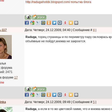
line
http://radugahobbi.blogspot.com/ попытка блога
-117
Дата: Четверг, 24.12.2009, 04:40 | Сообщение #
4
|
Raduga
, торец страницы и по периметру пару см.покрась к
объёмные не пойдут,книжка не закроется.
алья
к форума
ий:
2471
на форуме
17
line
inka
Дата: Четверг, 24.12.2009, 09:49 | Сообщение #
5
|
Raduga
, а если в то же цветовой гамме, что и книжка можн