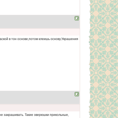
раской в тон основе,потом клеишь основу.Украшения
о не закрашивать. Такие зверюшки прикольные,