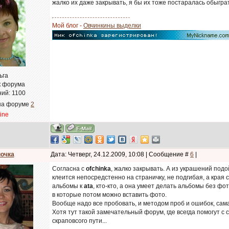
жалко их даже закрывать, я бы их тоже постаралась обыграт
Мой блог -
Овчинкины выделки
ьга
к форума
ний:
1100
на форуме
2
line
очка
Дата: Четверг, 24.12.2009, 10:08 | Сообщение #
6
|
Согласна с
ofchinka
, жалко закрывать. А из украшений под
клеится непосредстенно на страничку, не подгибая, а края 
альбомы к
ata
, кто-кто, а она умеет делать альбомы без фо
в которые потом можно вставить фото.
Вообще надо все пробовать, и методом проб и ошибок, сама
Хотя тут такой замечательный форум, где всегда помогут с 
скраповсого пути...