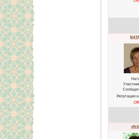
Off
NATA
Нат
Участни
Сообщен
Репутация 
Off
ofch