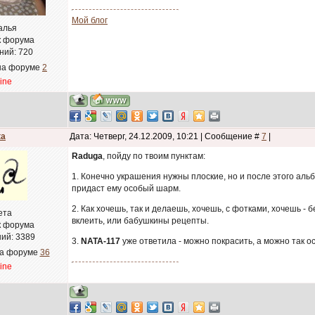
Мой блог
алья
к форума
ний:
720
на форуме
2
line
ta
Дата: Четверг, 24.12.2009, 10:21 | Сообщение #
7
|
Raduga
, пойду по твоим пунктам:
1. Конечно украшения нужны плоские, но и после этого альб
придаст ему особый шарм.
2. Как хочешь, так и делаешь, хочешь, с фотками, хочешь -
ета
вклеить, или бабушкины рецепты.
к форума
ий:
3389
3.
NATA-117
уже ответила - можно покрасить, а можно так ос
на форуме
36
line