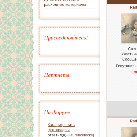
расходные материалы
Rad
Присоединяйтесь!
Cвет
Участни
Сообще
Репутация 
Off
Партнеры
На форуме
Rad
Как прикрепить
фотографии
ответил(а)- [
laurencefocke
]