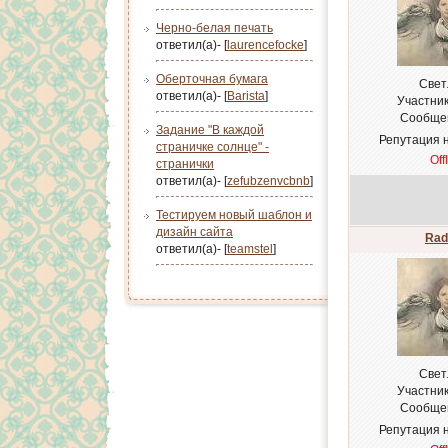
Черно-белая печать
ответил(а)- [
laurencefocke
]
Оберточная бумага
Cвет
ответил(а)- [
Barista
]
Участни
Сообще
Задание "В каждой
Репутация 
страничке солнце" -
Off
странички
ответил(а)- [
zefubzenvcbnb
]
Тестируем новый шаблон и
дизайн сайта
Rad
ответил(а)- [
teamstel
]
Cвет
Участни
Сообще
Репутация 