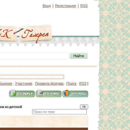
Вход
|
Регистрация
|
RSS
бщения
·
Участники
·
Правила форума
·
Поиск
·
RSS
]
ом из детской