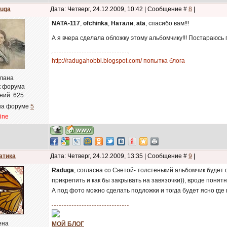
uga
Дата: Четверг, 24.12.2009, 10:42 | Сообщение #
8
|
NATA-117
,
ofchinka
,
Натали
,
ata
, спасибо вам!!!
А я вчера сделала обложку этому альбомчику!!! Постараюсь 
http://radugahobbi.blogspot.com/ попытка блога
лана
к форума
ний:
625
на форуме
5
line
атика
Дата: Четверг, 24.12.2009, 13:35 | Сообщение #
9
|
Raduga
, согласна со Светой- толстенький альбомчик будет
прикрепить и как бы закрывать на завязочки)), вроде поня
А под фото можно сделать подложки и тогда будет ясно где
ена
МОЙ БЛОГ