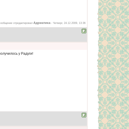
Адриатика
ообщение отредактировал
-
Четверг, 24.12.2009, 13:36
олучилось у Радуги!