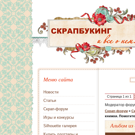
Меню сайта
Новости
Страница
1
из
1
Статьи
Модератор фору
Скрап-форум
Скрап-форум
»
Ск
книжки. Помогите
Игры и конкурсы
Альбом из
Silhouette галерея
Купить плоттеры и