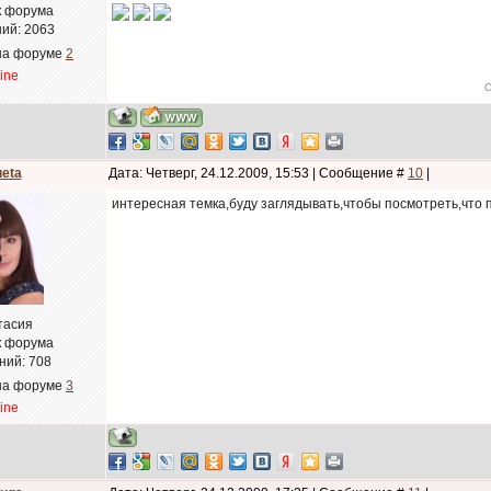
к форума
ий:
2063
на форуме
2
line
С
ueta
Дата: Четверг, 24.12.2009, 15:53 | Сообщение #
10
|
интересная темка,буду заглядывать,чтобы посмотреть,что п
тасия
к форума
ний:
708
на форуме
3
line