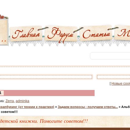
[
Новые соо
1
ма:
Zerra
,
adminka
рапбукинг (от теории к практике)
»
Задаем вопросы - получаем ответы...
»
Альб
 советом!!!
 детской книжки. Помогите советом!!!