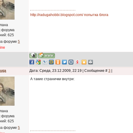
http://radugahobbi.blogspot.com/ попытка блога
лана
к форума
ний:
625
на форуме
5
line
uga
Дата: Среда, 23.12.2009, 22:19 | Сообщение #
3
|
А такие странички внутри:
лана
к форума
ний:
625
на форуме
5