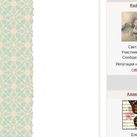
Rad
Cвет
Участни
Сообще
Репутация 
Off
Адри
Ел