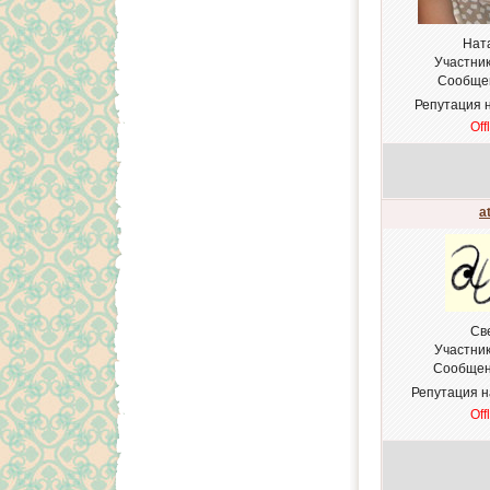
Нат
Участни
Сообще
Репутация 
Off
a
Св
Участни
Сообщен
Репутация 
Off