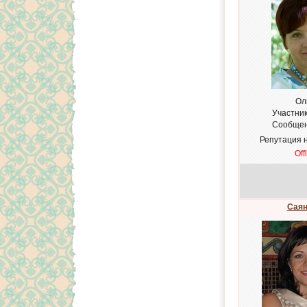
Ол
Участни
Сообще
Репутация 
Off
Саян