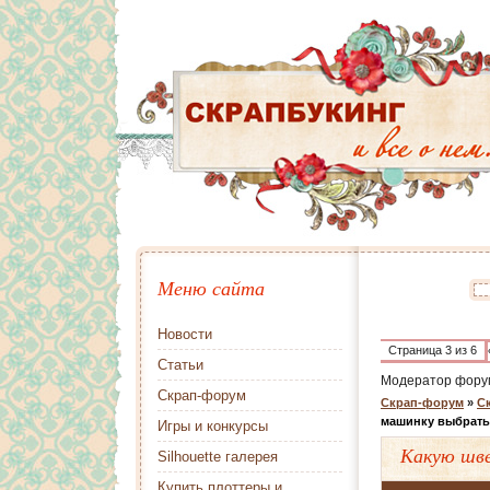
Меню сайта
Новости
Страница
3
из
6
Статьи
Модератор фору
Скрап-форум
Скрап-форум
»
Ск
машинку выбрат
Игры и конкурсы
Какую шв
Silhouette галерея
Купить плоттеры и