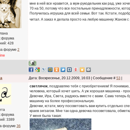
мне в ней все нравится, а муж-рукодельник как рад, уже хо
70 на 50, потому что все постельные принадлежности, кото
Получилась игрушка для всей семьи. Вот так. Кстати, подобр
читал. А заказ я делала просто на любую машинку Жаном с
лана
к форума
ний:
428
на форуме
2
line
ta
Дата: Воскресенье, 20.12.2009, 16:03 | Сообщение #
53
|
светлячок
, поздравляю тебя с приобретением! Я понимаю, 
человека, который хочет шить. А уж хорошая машинка - прос
Девочки, Ира, Света, радуюсь вместе с вами. Сама теперь 
машинку на более профессиональную.
Девочки, кстати, могу посоветовать вам купить отдельно с
ета
краев зигзагом. Мне так одна девочка посоветовала, обметк
к форума
У меня была такая:
ий:
3389
на форуме
36