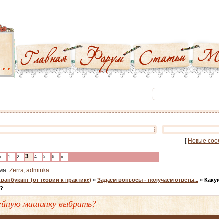
[
Новые соо
3
«
1
2
4
5
6
»
ма:
Zerra
,
adminka
рапбукинг (от теории к практике)
»
Задаем вопросы - получаем ответы...
»
Каку
ь?
ейную машинку выбрать?