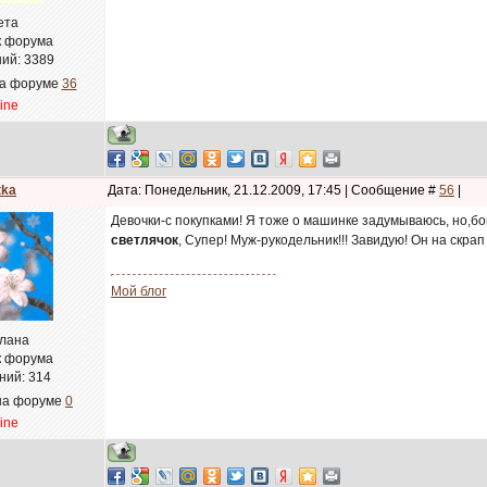
ета
к форума
ий:
3389
на форуме
36
line
tka
Дата: Понедельник, 21.12.2009, 17:45 | Сообщение #
56
|
Девочки-с покупками! Я тоже о машинке задумываюсь, но,бою
светлячок
, Супер! Муж-рукодельник!!! Завидую! Он на скра
Мой блог
лана
к форума
ний:
314
на форуме
0
line