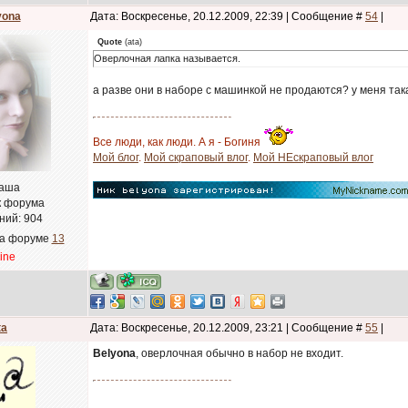
yona
Дата: Воскресенье, 20.12.2009, 22:39 | Сообщение #
54
|
Quote
(
ata
)
Оверлочная лапка называется.
а разве они в наборе с машинкой не продаются? у меня та
Все люди, как люди. А я - Богиня
Мой блог
.
Мой скраповый влог
.
Мой НЕскраповый влог
аша
к форума
ний:
904
на форуме
13
line
ta
Дата: Воскресенье, 20.12.2009, 23:21 | Сообщение #
55
|
Belyona
, оверлочная обычно в набор не входит.