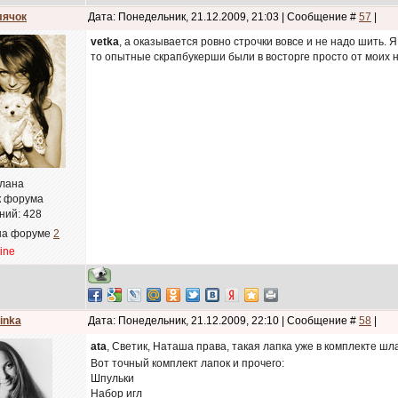
лячок
Дата: Понедельник, 21.12.2009, 21:03 | Сообщение #
57
|
vetka
, а оказывается ровно строчки вовсе и не надо шить. 
то опытные скрапбукерши были в восторге просто от моих 
лана
к форума
ний:
428
на форуме
2
line
inka
Дата: Понедельник, 21.12.2009, 22:10 | Сообщение #
58
|
ata
, Светик, Наташа права, такая лапка уже в комплекте шл
Вот точный комплект лапок и прочего:
Шпульки
Набор игл