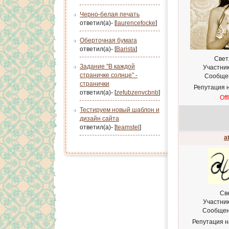
Черно-белая печать
ответил(а)- [
laurencefocke
]
Оберточная бумага
ответил(а)- [
Barista
]
Свет
Задание "В каждой
Участни
страничке солнце" -
Сообще
странички
Репутация 
ответил(а)- [
zefubzenvcbnb
]
Off
Тестируем новый шаблон и
дизайн сайта
ответил(а)- [
teamstel
]
a
Св
Участни
Сообщен
Репутация 