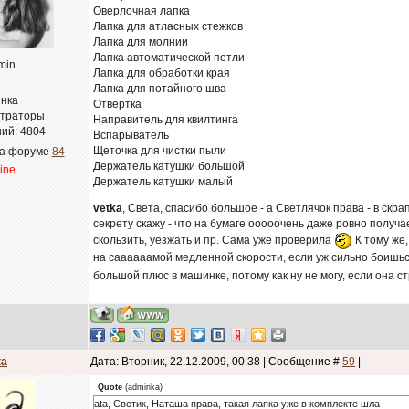
Оверлочная лапка
Лапка для атласных стежков
Лапка для молнии
Лапка автоматической петли
min
Лапка для обработки края
Лапка для потайного шва
нка
Отвертка
траторы
Направитель для квилтинга
ий:
4804
Вспарыватель
Щеточка для чистки пыли
на форуме
84
Держатель катушки большой
line
Держатель катушки малый
vetka
, Света, спасибо большое - а Светлячок права - в скрап
секрету скажу - что на бумаге ооооочень даже ровно получа
скользить, уезжать и пр. Сама уже проверила
К тому же,
на саааааамой медленной скорости, если уж сильно боишься
большой плюс в машинке, потому как ну не могу, если она ст
ta
Дата: Вторник, 22.12.2009, 00:38 | Сообщение #
59
|
Quote
(
adminka
)
ata, Светик, Наташа права, такая лапка уже в комплекте шла