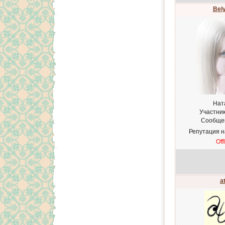
Bel
Нат
Участни
Сообще
Репутация 
Off
a