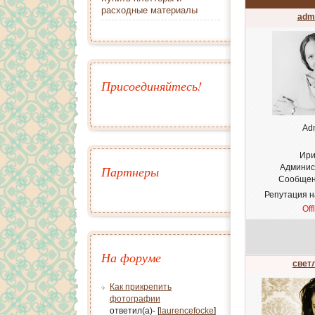
расходные материалы
adm
Присоединяйтесь!
Ad
Ири
Админис
Партнеры
Сообщен
Репутация 
Off
На форуме
свет
Как прикрепить
фотографии
ответил(а)- [
laurencefocke
]