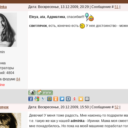
inka
Дата: Воскресенье, 13.12.2009, 20:29 | Сообщение #
51
|
Eleya
,
ata
,
Адриатика
, спасибки!!!
светлячок
, есть, конечно есть
У нее достоинство - можно
min
нка
траторы
ий:
4804
на форуме
84
line
лячок
Дата: Воскресенье, 20.12.2009, 15:50 | Сообщение #
52
|
Девочки! У меня тоже радость. Мне наконец-то подарили м
т.е. такую же как у нашей
adminka
- Иринки. Мама моя смеетс
мне понадобилось. Но пока на моей машинке поработал тол