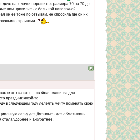
чет доче наволочки перешить с размера 70 на 70 до
рые нам нравились, с большой наволочкой.
ал он ее тоже по отзывам, не спросила где он их
 разными строчками.
какое это счастье - швейная машинка для
то праздник какой-то!
буду в следующем году лелеять мечту поменять свою
пециальную лапку для Джаноме - для обметывани
а стала удобнее и аккуратнее.