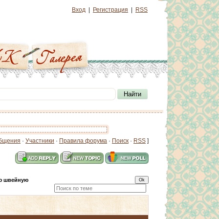
Вход
|
Регистрация
|
RSS
бщения
·
Участники
·
Правила форума
·
Поиск
·
RSS
]
ю швейную