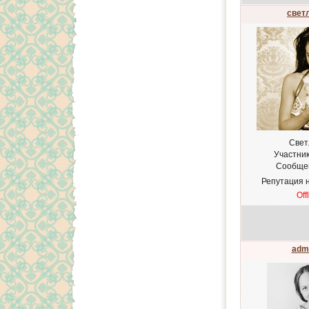
свет
Свет
Участни
Сообще
Репутация 
Off
adm