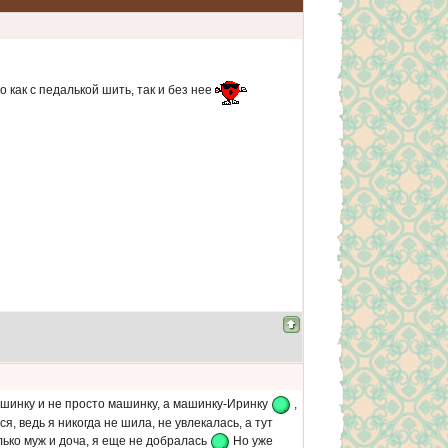
 как с педалькой шить, так и без нее
ашинку и не просто машинку, а машинку-Иринку
,
я, ведь я никогда не шила, не увлекалась, а тут
ько муж и доча, я еще не добралась
Но уже