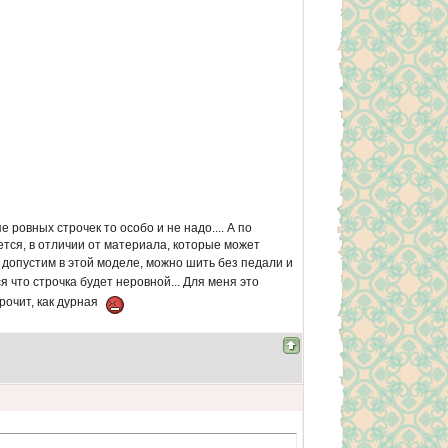
е ровных строчек то особо и не надо.... А по
ется, в отличии от материала, которые может
 допустим в этой моделе, можно шить без педали и
 что строчка будет неровной... Для меня это
рочит, как дурная