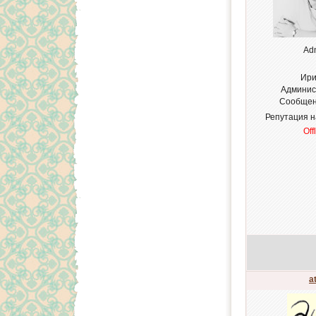
Ad
Ири
Админис
Сообщен
Репутация 
Off
a