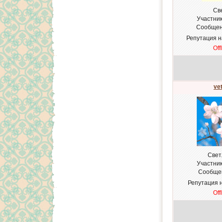
Св
Участни
Сообщен
Репутация 
Off
ve
Свет
Участни
Сообще
Репутация 
Off