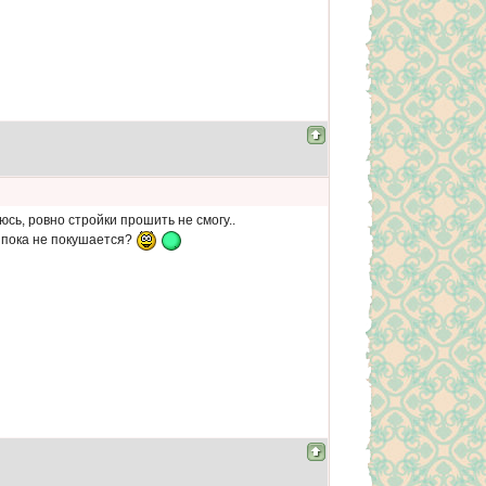
сь, ровно стройки прошить не смогу..
п пока не покушается?