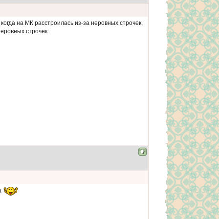
Я когда на МК расстроилась из-за неровных строчек,
неровных строчек.
а