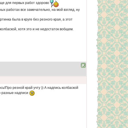
бще для первых работ здорово
ых работах все замечательно, на мой взгляд, ну
тинка была в круге без резного края, а этот
колбаской, хотя это и не недостаток вобщем.
сь!Про резной край учту )) А надпись колбаской
о разные надписи