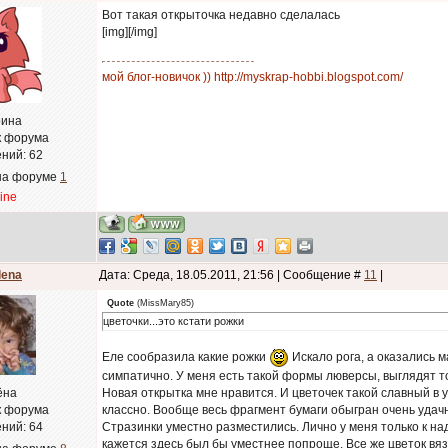
Вот такая открыточка недавно сделалась
[img]
[/img]
мой блог-новичок )) http://myskrap-hobbi.blogspot.com/
ина
к форума
ний:
62
на форуме
1
line
lena
Дата: Среда, 18.05.2011, 21:56 | Сообщение #
11
|
Quote
(
MissMary85
)
цветочки...это кстати рожки
Еле сообразила какие рожки
Искало рога, а оказались 
симпатично. У меня есть такой формы люверсы, выглядят то
ёна
Новая открытка мне нравится. И цветочек такой славный в у
к форума
классно. Вообще весь фрагмент бумаги обыгран очень удачно,
ний:
64
Стразинки уместно разместились. Лично у меня только к н
кажется здесь был бы уместнее попроще. Все же цветок вяза