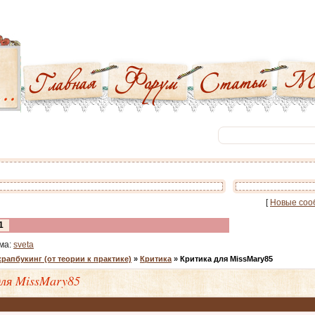
[
Новые соо
1
ма:
sveta
рапбукинг (от теории к практике)
»
Критика
»
Критика для MissMary85
ля MissMary85