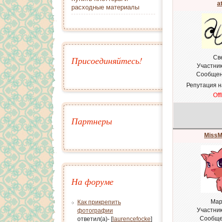
a
расходные материалы
Св
Присоединяйтесь!
Участни
Сообщен
Репутация 
Off
Партнеры
MissM
На форуме
Мар
Как прикрепить
Участни
фотографии
Сообще
ответил(а)- [
laurencefocke
]