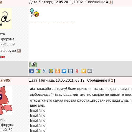
ta
Дата: Четверг, 12.05.2011, 19:02 | Сообщение #
1
|
ета
к форума
ий:
3389
на форуме
36
line
ary85
Дата: Пятница, 13.05.2011, 03:19 | Сообщение #
2
|
ata
, спасибо за темку! Всем привет, я только недавно сама 
любовалась )) Буду рада критике, но сильно не пинайте по
открытка-это самая первая работа...вторая- это шкатулка, 
цветами.
[img]
[/img]
[img]
[/img]
ина
[img]
[/img]
к форума
[img]
[/img]
ний:
62
[img]
[/img]