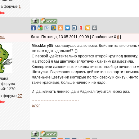
на форуме
1
line
eta
Дата: Пятница, 13.05.2011, 09:09 | Сообщение #
6
|
MissMary85
, соглашусь с ata во всем. Действительно очень
же нам ждать дальше!? :))
С первой -действительно просится второй круг под девочку.
На второй я бы цветочки вплотную к бантику разместила.
Конвертики лаконичные и симпатичные, вообще ничего не 
Шкатулка. Вырезаная надпись дейтвительно портит немного
маленькие цветуёчки (которые по три сверху и снизу). Че-то
лана
такие красивые, больше ничего и не надо.
к форума
ий:
1270
И, да, кликать лениво, да и Радикал грузится через раз.
на форуме
27
line
Блог