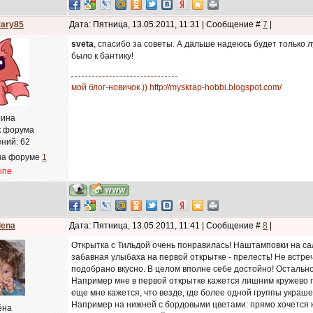
ary85
Дата: Пятница, 13.05.2011, 11:31 | Сообщение #
7
|
sveta
, спасибо за советы. А дальше надеюсь будет только л
было к бантику!
мой блог-новичок )) http://myskrap-hobbi.blogspot.com/
ина
к форума
ний:
62
на форуме
1
line
lena
Дата: Пятница, 13.05.2011, 11:41 | Сообщение #
8
|
Открытка с Тильдой очень понравилась! Наштамповки на салф
забавная улыбаха на первой открытке - прелесть! Не встре
подобрано вкусно. В целом вполне себе достойно! Остально
Например мне в первой открытке кажется лишним кружево п
еще мне кажется, что везде, где более одной группы украш
Например на нижней с бордовыми цветами: прямо хочется к
ёна