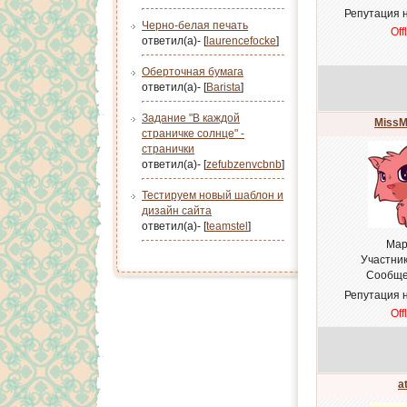
Репутация 
Черно-белая печать
Off
ответил(а)- [
laurencefocke
]
Оберточная бумага
ответил(а)- [
Barista
]
Задание "В каждой
MissM
страничке солнце" -
странички
ответил(а)- [
zefubzenvcbnb
]
Тестируем новый шаблон и
дизайн сайта
ответил(а)- [
teamstel
]
Мар
Участни
Сообще
Репутация 
Off
a