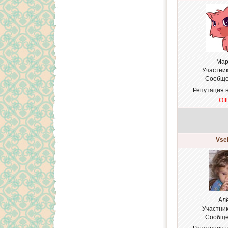
Мар
Участни
Сообще
Репутация 
Off
Vse
Ал
Участни
Сообще