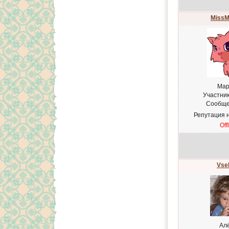
MissM
Мар
Участни
Сообще
Репутация 
Off
Vse
Ал