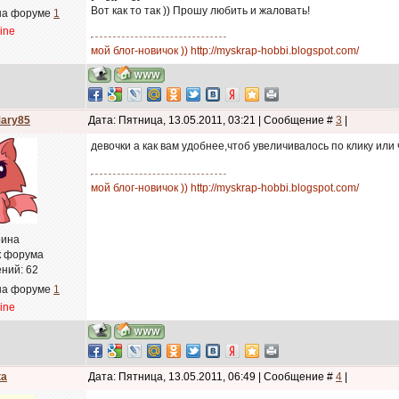
Вот как то так )) Прошу любить и жаловать!
на форуме
1
line
мой блог-новичок )) http://myskrap-hobbi.blogspot.com/
ary85
Дата: Пятница, 13.05.2011, 03:21 | Сообщение #
3
|
девочки а как вам удобнее,чтоб увеличивалось по клику или
мой блог-новичок )) http://myskrap-hobbi.blogspot.com/
ина
к форума
ний:
62
на форуме
1
line
ta
Дата: Пятница, 13.05.2011, 06:49 | Сообщение #
4
|