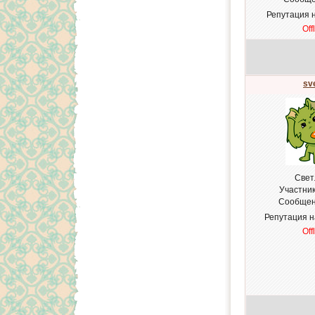
Репутация 
Off
sv
Свет
Участни
Сообщен
Репутация 
Off