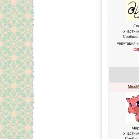
Св
Участни
Сообщен
Репутация 
Off
MissM
Мар
Участни
Сообще