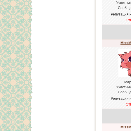
Участни
Сообще
Репутация 
Off
MissM
Мар
Участни
Сообще
Репутация 
Off
MissM