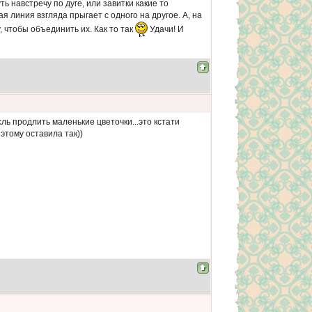
ь навстречу по дуге, или завитки какие то
я линия взгляда прыгает с одного на другое. А, на
 чтобы объединить их. Как то так
Удачи! И
ль продлить маленькие цветочки...это кстати
оэтому оставила так))