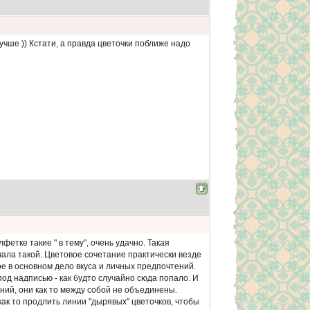
учше )) Кстати, а правда цветочки поближе надо
етке такие " в тему", очень удачно. Такая
чала такой. Цветовое сочетание практически везде
е в основном дело вкуса и личных предпочтений.
од надписью - как будто случайно сюда попало. И
ений, они как то между собой не объединены.
ак то продлить линии "дырявых" цветочков, чтобы