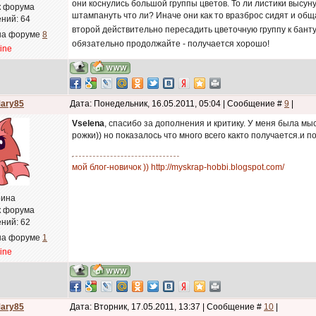
они коснулись большой группы цветов. То ли листики высунут
к форума
штампануть что ли? Иначе они как то вразброс сидят и обща
ний:
64
второй действительно пересадить цветочную группу к банту,
на форуме
8
обязательно продолжайте - получается хорошо!
line
ary85
Дата: Понедельник, 16.05.2011, 05:04 | Сообщение #
9
|
Vselena
, спасибо за дополнения и критику. У меня была мыс
рожки)) но показалось что много всего както получается.и п
мой блог-новичок )) http://myskrap-hobbi.blogspot.com/
ина
к форума
ний:
62
на форуме
1
line
ary85
Дата: Вторник, 17.05.2011, 13:37 | Сообщение #
10
|