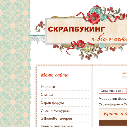
Меню сайта
Новости
Страница
1
из
1
Статьи
Модератор фору
Скрап-форум
Скрап-форум
»
Ск
Игры и конкурсы
Критика д
Silhouette галерея
Купить плоттеры и