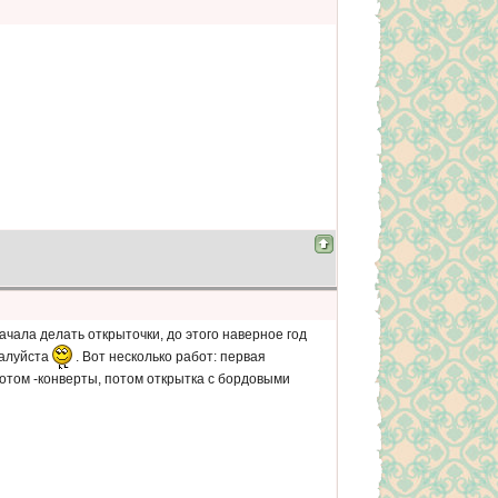
начала делать открыточки, до этого наверное год
жалуйста
. Вот несколько работ: первая
потом -конверты, потом открытка с бордовыми