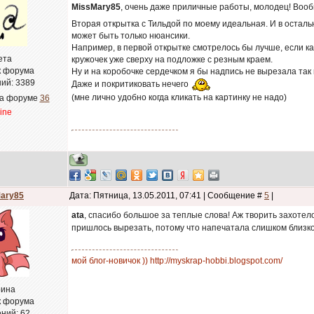
MissMary85
, очень даже приличные работы, молодец! Воо
Вторая открытка с Тильдой по моему идеальная. И в остальн
может быть только нюансики.
Например, в первой открытке смотрелось бы лучше, если кар
ета
кружочек уже сверху на подложке с резным краем.
к форума
Ну и на коробочке сердечком я бы надпись не вырезала так 
ий:
3389
Даже и покритиковать нечего
(мне лично удобно когда кликать на картинку не надо)
на форуме
36
line
ary85
Дата: Пятница, 13.05.2011, 07:41 | Сообщение #
5
|
ata
, спасибо большое за теплые слова! Аж творить захотело
пришлось вырезать, потому что напечатала слишком близк
мой блог-новичок )) http://myskrap-hobbi.blogspot.com/
ина
к форума
ний:
62