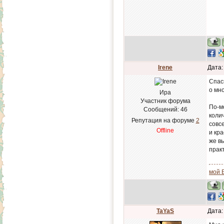
Irene
Дата:
Спас
о мн
Ира
Участник форума
По-мо
Сообщений:
46
коли
Репутация на форуме
2
совс
Offline
и кра
же в
практ
мой 
TaYaS
Дата: