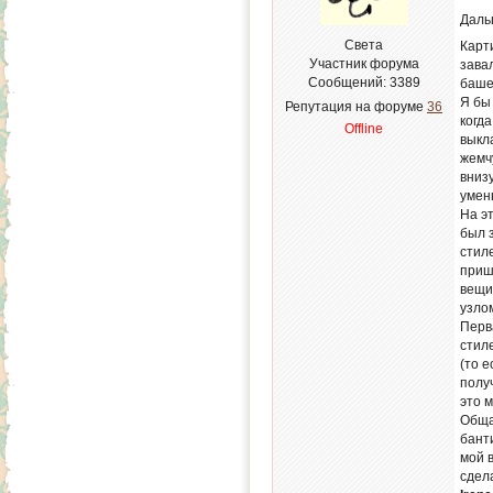
Даль
Света
Карт
Участник форума
зава
Сообщений:
3389
баше
Я бы
Репутация на форуме
36
когд
Offline
выкл
жемч
вниз
умен
На э
был 
стил
приш
вещи
узло
Перва
стил
(то 
полу
это 
Обща
бант
мой 
сдел