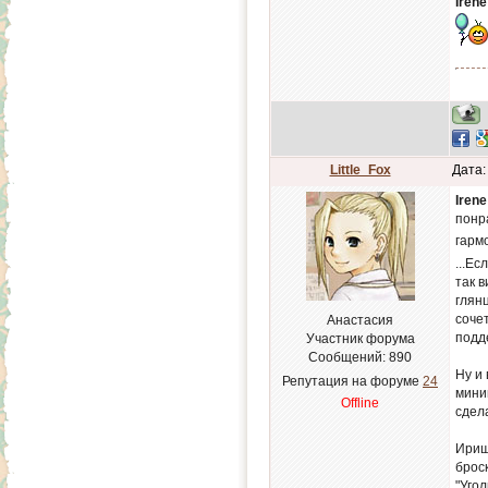
Irene
Little_Fox
Дата:
Irene
понр
гарм
...Ес
так в
глян
соче
Анастасия
подд
Участник форума
Сообщений:
890
Ну и
Репутация на форуме
24
мини
Offline
сдел
Ириш
брос
"Угол