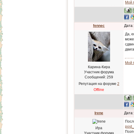
Мой 
fennec
Дата:
Да, е
може
сдвин
двига
Мой 
Карина-Кира
Участник форума
Сообщений:
259
Репутация на форуме
2
Offline
Irene
Дата:
Посл
post_
Ира
Поэт
Участник форума