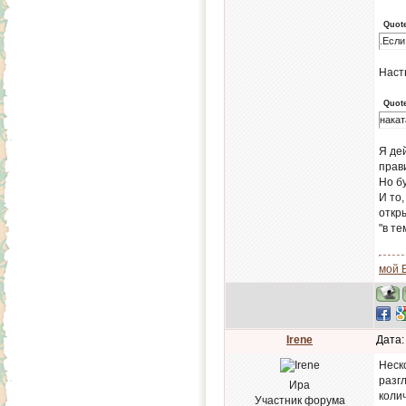
Quot
.Если
Наст
Quot
накат
Я де
прави
Но бу
И то
откр
"в те
мой 
Irene
Дата:
Неск
разг
Ира
коли
Участник форума