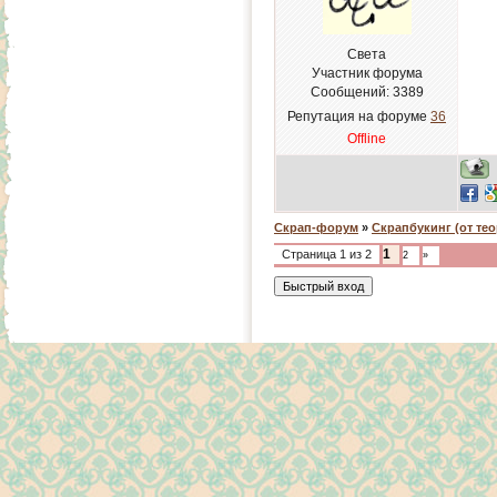
Света
Участник форума
Сообщений:
3389
Репутация на форуме
36
Offline
Скрап-форум
»
Скрапбукинг (от тео
1
Страница
1
из
2
2
»