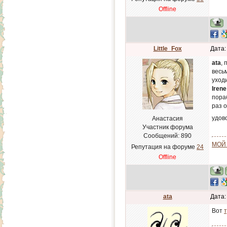
Offline
Little_Fox
Дата:
ata
,
весь
уход
Irene
пора
раз 
удов
Анастасия
Участник форума
Сообщений:
890
МОЙ
Репутация на форуме
24
Offline
ata
Дата:
Вот
т