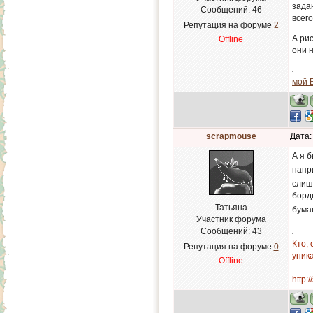
зада
Сообщений:
46
всего
Репутация на форуме
2
А ри
Offline
они н
мой 
scrapmouse
Дата:
А я 
напр
слиш
бордю
Татьяна
бума
Участник форума
Сообщений:
43
Кто,
Репутация на форуме
0
уник
Offline
http: