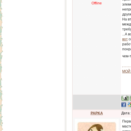
Offline
элеме
непр
друг
На в
межд
требу
...А 
вот
с
рабо
понра
чем-
МОЙ
PAPKA
Дата:
Перв
маст