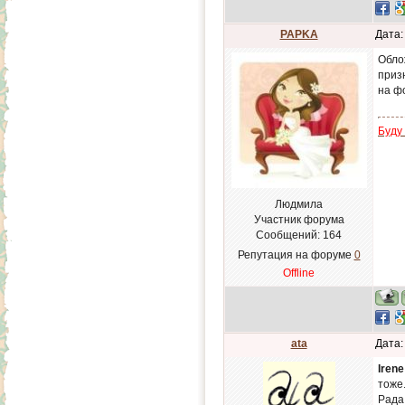
PAPKA
Дата:
Обло
приз
на ф
Буду
Людмила
Участник форума
Сообщений:
164
Репутация на форуме
0
Offline
ata
Дата:
Irene
тоже
Рада