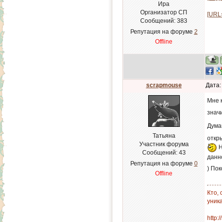
Ира
Организатор СП
[URL=
Сообщений:
383
Репутация на форуме
2
Offline
scrapmouse
Дата:
Мне 
знач
Думаю
Татьяна
откр
Участник форума
Н
Сообщений:
43
данн
Репутация на форуме
0
) По
Offline
Кто,
уник
http: