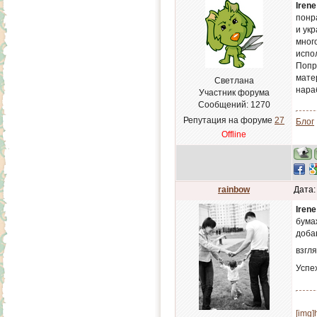
Irene
понр
и ук
мног
испо
Попр
мате
Светлана
нара
Участник форума
Сообщений:
1270
Репутация на форуме
27
Блог
Offline
rainbow
Дата:
Irene
бума
доба
взгл
Успе
[img]