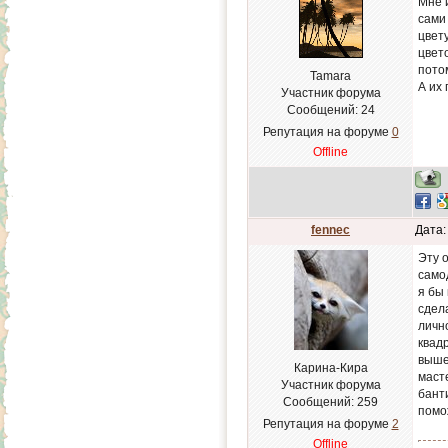
Мне 
сами
цвет
цвет
потом
Tamara
А их
Участник форума
Сообщений:
24
Репутация на форуме
0
Offline
fennec
Дата:
Эту 
само
я бы
сдела
личн
квад
выше
Карина-Кира
маст
Участник форума
банти
Сообщений:
259
помо
Репутация на форуме
2
Offline