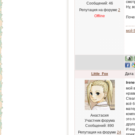
смотр
Сообщений:
46
Ну, 
Репутация на форуме
2
Offline
Почем
мой 
Little_Fox
Дата:
Irene
мой в
нрав
Clean
всё 
мате
компо
Анастасия
это 
Участник форума
друго
Сообщений:
890
И ещё
Репутация на форуме
24
прия