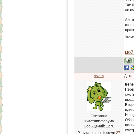
там п
ли н
А чт
все 
правы
"Ком
МОЙ
sveta
Дата:
Irene
Перв
смот
пред
Втор
одина
И еще
Светлана
Обло
Участник форума
полн
Сообщений:
1270
смот
Репутация на форуме
27