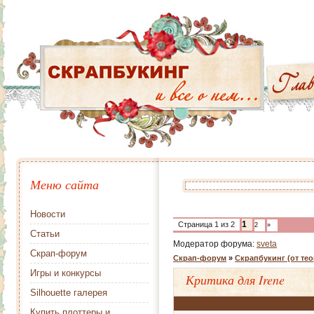
Меню сайта
Новости
1
Страница
1
из
2
2
»
Статьи
Модератор форума:
sveta
Скрап-форум
Скрап-форум
»
Скрапбукинг (от тео
Игры и конкурсы
Критика для Irene
Silhouette галерея
Купить плоттеры и