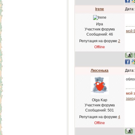
Irene
Дата:
Ира
Участник форума
мой 
Сообщений:
46
Репутация на форуме
2
Offline
Люсенька
Дата:
облож
мой э
заход
Olga Kap
Участник форума
Сообщений:
501
Репутация на форуме
4
Offline