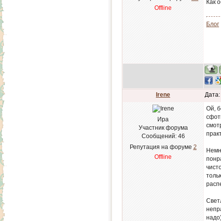
Как 
Offline
Блог
Irene
Дата:
Ой, 
сфот
Ира
смотр
Участник форума
практ
Сообщений:
46
Репутация на форуме
2
Немн
Offline
понр
чисто
тольк
распе
Свет
непра
надо)