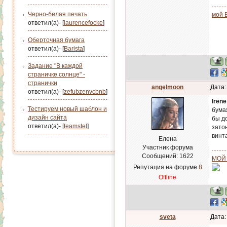
Черно-белая печать
мой 
ответил(а)- [
laurencefocke
]
Оберточная бумага
ответил(а)- [
Barista
]
Задание "В каждой
страничке солнце" -
странички
angelmoon
Дата:
ответил(а)- [
zefubzenvcbnb
]
Irene
Тестируем новый шаблон и
бума
дизайн сайта
бы д
ответил(а)- [
teamstel
]
затон
винт
Елена
Участник форума
Сообщений:
1622
МОЙ
Репутация на форуме
8
Offline
sveta
Дата: