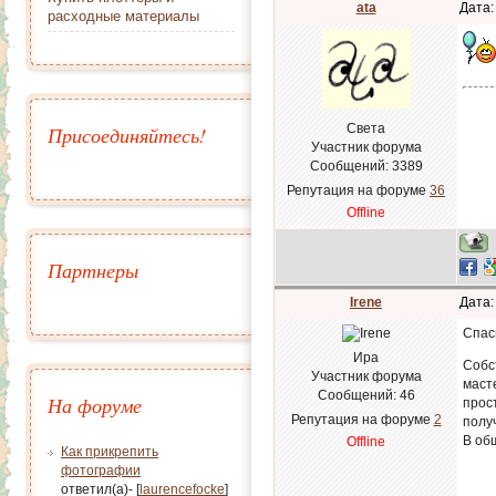
ata
Дата:
расходные материалы
Света
Присоединяйтесь!
Участник форума
Сообщений:
3389
Репутация на форуме
36
Offline
Партнеры
Irene
Дата:
Спас
Ира
Собс
Участник форума
маст
Сообщений:
46
На форуме
прос
Репутация на форуме
2
полу
В об
Offline
Как прикрепить
фотографии
ответил(а)- [
laurencefocke
]