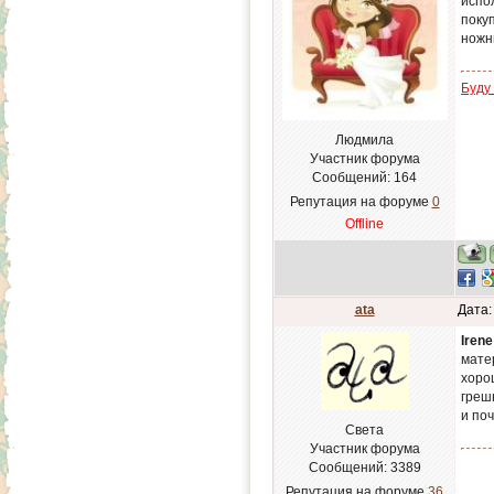
испо
поку
ножн
Буду
Людмила
Участник форума
Сообщений:
164
Репутация на форуме
0
Offline
ata
Дата:
Irene
матер
хоро
грешн
и по
Света
Участник форума
Сообщений:
3389
Репутация на форуме
36