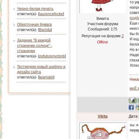
то у
напр
Черно-белая печать
сове
ответил(а)- [
laurencefocke
]
подб
Викита
Еще 
Участник форума
Оберточная бумага
неес
Сообщений:
175
ответил(а)- [
Barista
]
бы б
Репутация на форуме
2
И ещ
Задание "В каждой
Offline
бело
страничке солнце" -
Но в
странички
Наде
ответил(а)- [
zefubzenvcbnb
]
глаз
Успех
Тестируем новый шаблон и
дизайн сайта
ответил(а)- [
teamstel
]
Никак
моЁ 
Vikita
Дата:
зы: я
перву