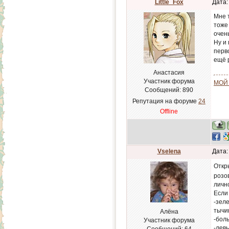
Little_Fox
Дата:
Мне 
тоже 
очень
Ну и 
перво
ещё 
Анастасия
Участник форума
МОЙ
Сообщений:
890
Репутация на форуме
24
Offline
Vselena
Дата:
Откр
розо
личн
Если
-зел
тычин
Алёна
-бол
Участник форума
-лев