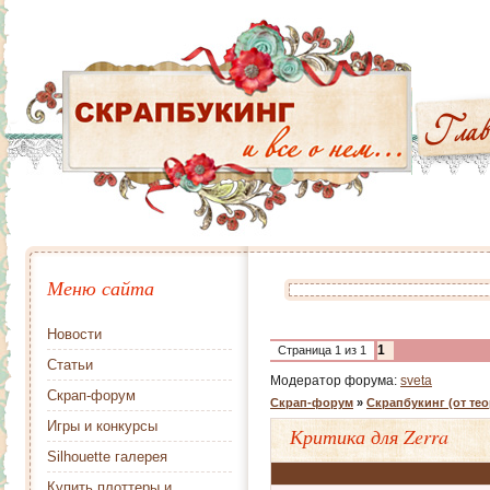
Меню сайта
Новости
1
Страница
1
из
1
Статьи
Модератор форума:
sveta
Скрап-форум
Скрап-форум
»
Скрапбукинг (от тео
Игры и конкурсы
Критика для Zerra
Silhouette галерея
Купить плоттеры и