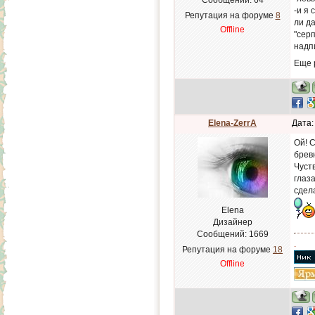
Сообщений:
64
-и я
Репутация на форуме
8
ли да
Offline
"серп
надп
Еще 
Elena-ZerrA
Дата:
Ой! С
бревн
Чуств
глаз
сдел
Elena
Дизайнер
Сообщений:
1669
.
Репутация на форуме
18
Offline