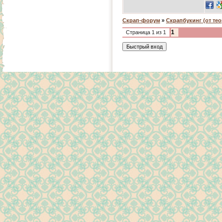
Скрап-форум
»
Скрапбукинг (от тео
1
Страница
1
из
1