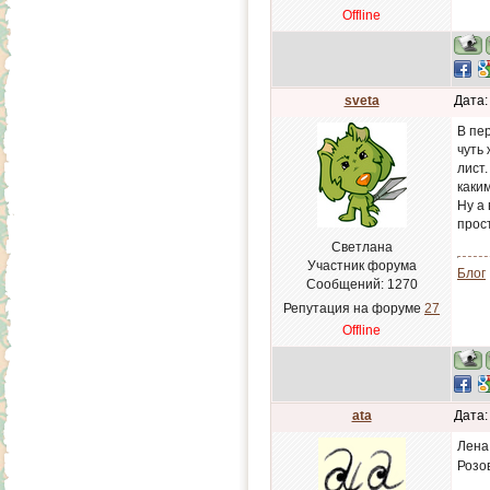
Offline
sveta
Дата:
В пе
чуть
лист
каким
Ну а
прос
Светлана
Участник форума
Блог
Сообщений:
1270
Репутация на форуме
27
Offline
ata
Дата:
Лена
Розо