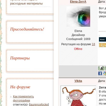
Elena-ZerrA
Дата:
расходные материалы
Вот 
Вроде
увер
Присоединяйтесь!
Elena
Дизайнер
.
Сообщений:
1669
Репутация на форуме
18
Offline
Партнеры
Vikita
Дата:
На форуме
Zerr
В об
У от
Как прикрепить
дост
фотографии
Но м
ответил(а)- [
laurencefocke
]