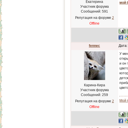
Екатерина
мой 
Участник форума
Сообщений:
591
Репутация на форуме
2
Offline
fennec
Дата:
У ме
откры
и он 
цвет
кото
детс
приб
Карина-Кира
цвето
Участник форума
Сообщений:
259
Мой 
Репутация на форуме
2
Offline