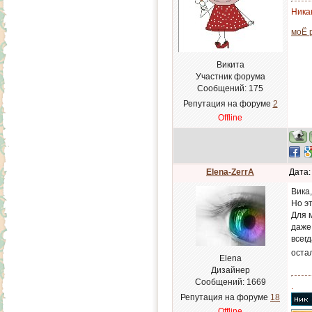
Никак
моЁ 
Викита
Участник форума
Сообщений:
175
Репутация на форуме
2
Offline
Elena-ZerrA
Дата:
Вика
Но э
Для м
даже
всегд
оста
Elena
Дизайнер
Сообщений:
1669
.
Репутация на форуме
18
Offline