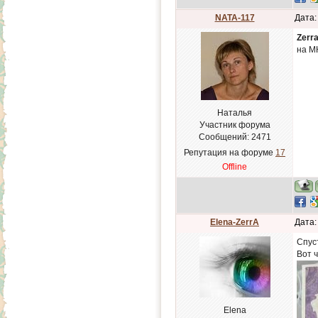
NATA-117
Дата:
Zerr
на МК
Наталья
Участник форума
Сообщений:
2471
Репутация на форуме
17
Offline
Elena-ZerrA
Дата:
Спус
Вот 
Elena