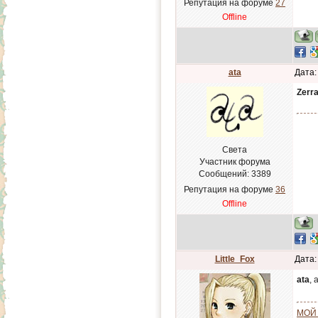
Репутация на форуме
27
Offline
ata
Дата:
Zerr
Света
Участник форума
Сообщений:
3389
Репутация на форуме
36
Offline
Little_Fox
Дата:
ata
, 
МОЙ