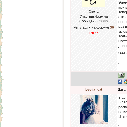
Элем
мох 
Света
Тепе
Участник форума
откры
Сообщений:
3389
непло
раз 
Репутация на форуме
36
угло
Offline
элем
цвет
длин
сост
bestia_cat
Дата:
В це
В пе
расп
не и
И в 