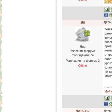
Яя
Дата:
Zerr
рамо
зеле
розо
прием
Яна
нежн
Участник форума
откр
Сообщений:
74
бабо
Репутация на форуме
2
урок
Offline
копм
точку
Може
Мой б
NATA-117
Дата: