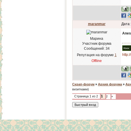
maranmar
Дата:
Anes
Марина
Участник форума
Сообщений:
34
http:
Репутация на форуме
1
Offline
Скрап-форум
»
Архив форума
»
Арх
визитками)
1
Страница
1
из
2
2
»