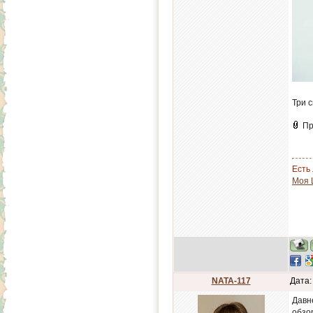
Три 
Пр
Есть 
Моя 
NATA-117
Дата:
Давн
обзо