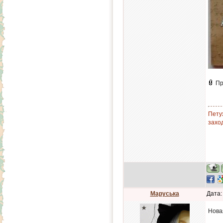
Пр
Петух
заход
Маруська
Дата:
Нова