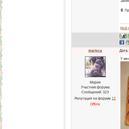
Запи
Пр
Мой 
mariyca
Дата:
У ме
Мария
Участник форума
Сообщений:
323
Репутация на форуме
12
Offline