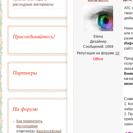
расходные материалы
АТС (
творч
дюйма
Наши
или 
Присоединяйтесь!
Elena
разм
Дизайнер
Инфо
Сообщений:
1669
сайт
Репутация на форуме
18
Пред
Offline
полу
указ
Партнеры
Вним
со с
визи
Совм
1. К
На форуме
забр
2. П
приб
Как прикрепить
зако
фотографии
ответил(а)- [
laurencefocke
]