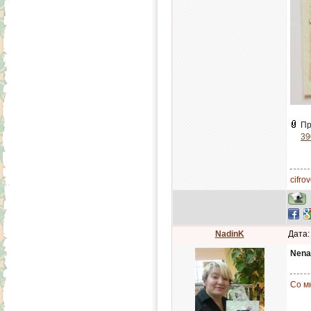
Пр
39
cifr
NadinK
Дата:
Nena
Со м