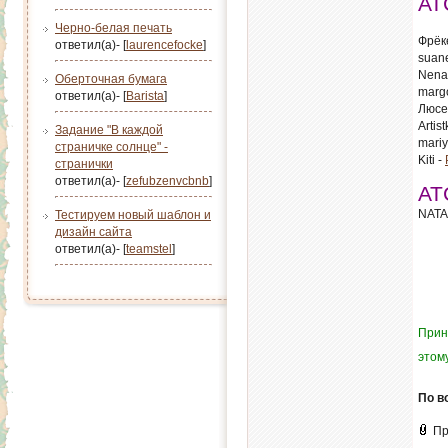
АТ
Черно-белая печать
Фрёк
ответил(а)- [
laurencefocke
]
suane
Nena
Оберточная бумага
marg
ответил(а)- [
Barista
]
Люсе
Artist
Задание "В каждой
mariy
страничке солнце" -
Kiti -
странички
ответил(а)- [
zefubzenvcbnb
]
АТ
NATA
Тестируем новый шаблон и
дизайн сайта
ответил(а)- [
teamstel
]
Прин
этом
По в
Пр