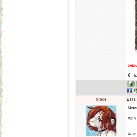
сери
Пр
Grace
Дата:
Меня 
Хочу
Хоте