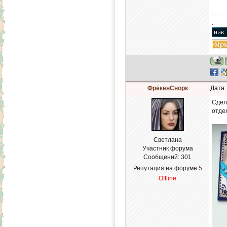
.
ФрёкенСнорк
Дата:
Сдел
отде
Светлана
Участник форума
Сообщений:
301
Репутация на форуме
5
Offline