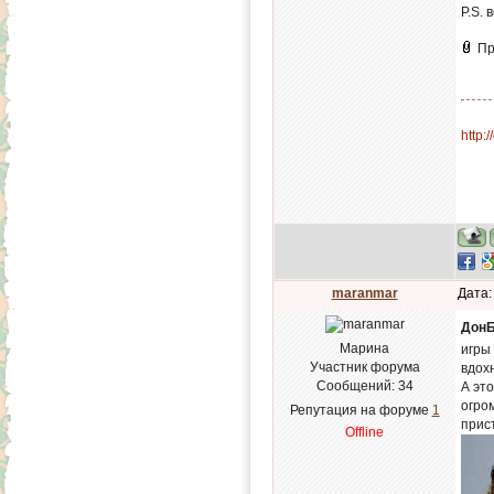
P.S.
Пр
http:
maranmar
Дата:
Дон
Марина
игры
Участник форума
вдох
Сообщений:
34
А это
огро
Репутация на форуме
1
прис
Offline