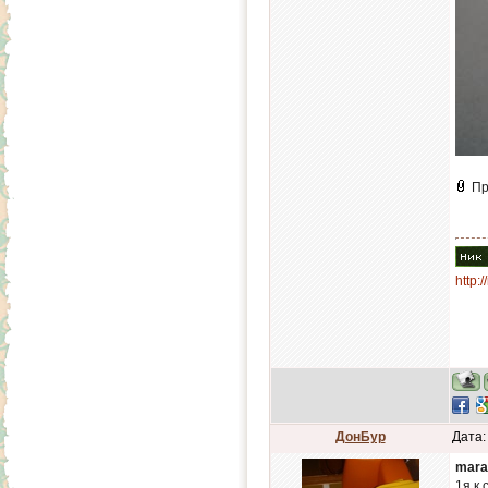
Пр
http:
ДонБур
Дата:
mara
1я,к