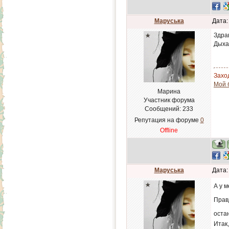
Маруська
Дата:
Здра
Дыха
Заход
Мой 
Марина
Участник форума
Сообщений:
233
Репутация на форуме
0
Offline
Маруська
Дата:
А у 
Прав
оста
Итак,