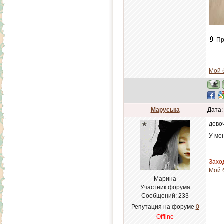
Пр
Мой 
Маруська
Дата:
дево
У ме
Заход
Мой 
Марина
Участник форума
Сообщений:
233
Репутация на форуме
0
Offline