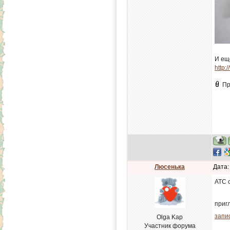
И ещ
http:
Пр
Люсенька
Дата:
АТС 
приг
запис
Olga Kap
Участник форума