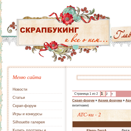
Меню сайта
Новости
1
Страница
1
из
2
2
»
Статьи
Скрап-форум
»
Архив форума
»
Арх
Скрап-форум
визитками)
АТС-ки - 2
Игры и конкурсы
Silhouette галерея
Купить плоттеры и
Elena-ZerrA
Дата: