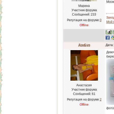
Моск
Марина
Участник форума
Сообщений:
233
Заход
Репутация на форуме
0
Мой 
Offline
ДонБур
Дата:
Дево
бирю
Анастасия
Участник форума
Сообщений:
61
Репутация на форуме
2
Offline
фот