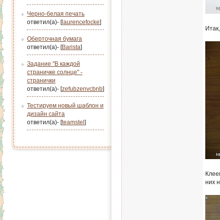
Черно-белая печать
ответил(а)- [
laurencefocke
]
Итак,
Оберточная бумага
ответил(а)- [
Barista
]
Задание "В каждой
страничке солнце" -
странички
ответил(а)- [
zefubzenvcbnb
]
Тестируем новый шаблон и
дизайн сайта
ответил(а)- [
teamstel
]
Клее
них 