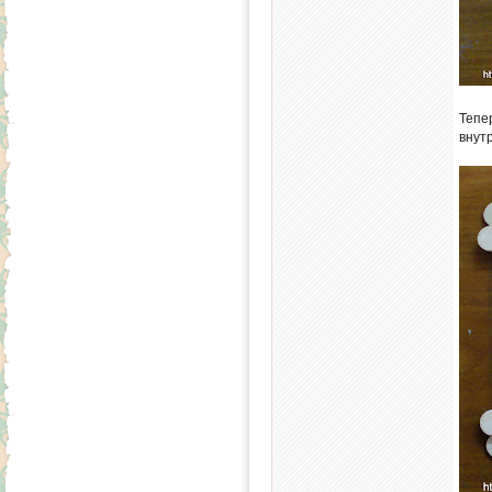
Тепе
внут