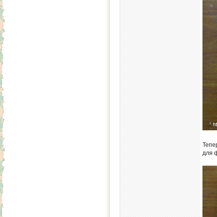
Тепе
для 