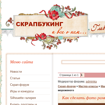
Меню сайта
Новости
1
Страница
1
из
1
Статьи
Модератор форума:
adminka
Скрап-форум
Скрап-форум
»
Мастер-классы
»
Ма
мороженого
Игры и конкурсы
Как сделать фото рамк
Silhouette галерея
Купить плоттеры и