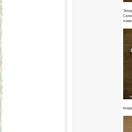
Тепе
Скле
поме
Когд