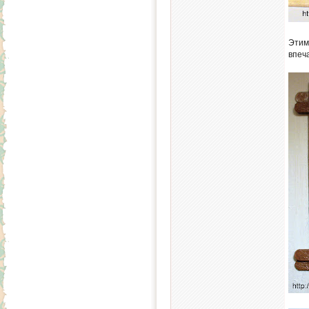
Этим
впеч