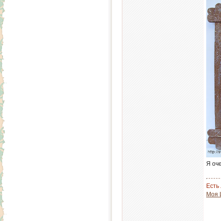
Я оч
Есть 
Моя 