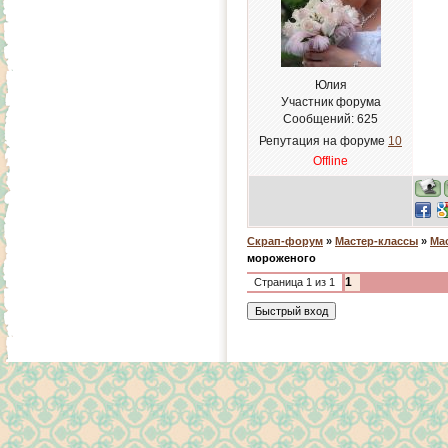
Юлия
Участник форума
Сообщений:
625
Репутация на форуме
10
Offline
Скрап-форум
»
Мастер-классы
»
Ма
мороженого
1
Страница
1
из
1