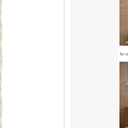
Тут л