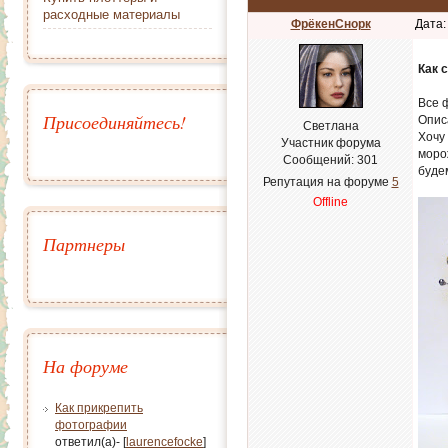
расходные материалы
ФрёкенСнорк
Дата:
Как 
Все 
Присоединяйтесь!
Опис
Светлана
Хочу
Участник форума
моро
Сообщений:
301
буде
Репутация на форуме
5
Offline
Партнеры
На форуме
Как прикрепить
фотографии
ответил(а)- [
laurencefocke
]