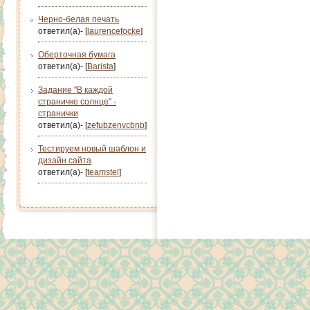
Черно-белая печать
ответил(а)- [
laurencefocke
]
Оберточная бумага
ответил(а)- [
Barista
]
Задание "В каждой
страничке солнце" -
странички
ответил(а)- [
zefubzenvcbnb
]
Тестируем новый шаблон и
дизайн сайта
ответил(а)- [
teamstel
]