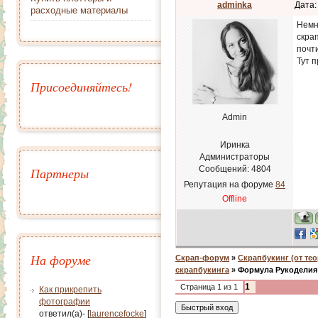
adminka
Дата:
расходные материалы
Немн
скрап
почти
Тут п
Присоединяйтесь!
Admin
Иринка
Администраторы
Сообщений:
4804
Партнеры
Репутация на форуме
84
Offline
На форуме
Скрап-форум
»
Скрапбукинг (от тео
скрапбукинга
»
Формула Рукоделия
1
Страница
1
из
1
Как прикрепить
фотографии
ответил(а)- [
laurencefocke
]