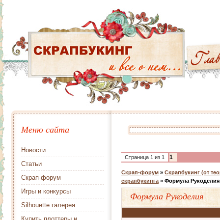
Меню сайта
Новости
1
Страница
1
из
1
Статьи
Скрап-форум
»
Скрапбукинг (от тео
Скрап-форум
скрапбукинга
»
Формула Рукоделия
Игры и конкурсы
Формула Рукоделия
Silhouette галерея
Купить плоттеры и