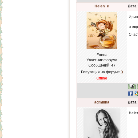
Helen_e
Дата:
Ирина
я еще
Счаст
Елена
Участник форума
Сообщений:
47
Репутация на форуме
0
Offline
adminka
Дата:
Hele