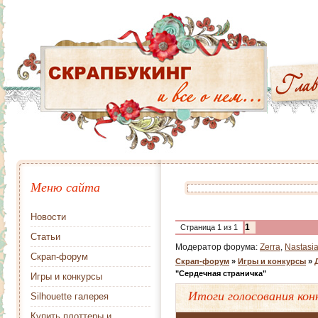
Меню сайта
Новости
1
Страница
1
из
1
Статьи
Модератор форума:
Zerra
,
Nastasi
Скрап-форум
Скрап-форум
»
Игры и конкурсы
»
"Сердечная страничка"
Игры и конкурсы
Итоги голосования кон
Silhouette галерея
Купить плоттеры и