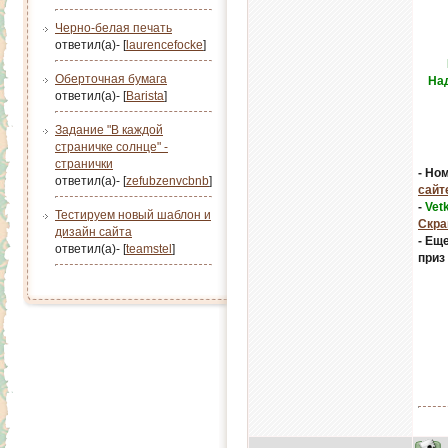
Черно-белая печать
ответил(а)- [
laurencefocke
]
Оберточная бумага
Над
ответил(а)- [
Barista
]
Задание "В каждой
страничке солнце" -
странички
- Но
ответил(а)- [
zefubzenvcbnb
]
сайт
-
Vet
Тестируем новый шаблон и
Скра
дизайн сайта
- Ещ
ответил(а)- [
teamstel
]
приз