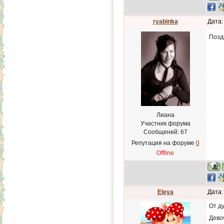
ryabinka
Дата:
Позд
Лиана
Участник форума
Сообщений:
67
Репутация на форуме
0
Offline
Eleya
Дата:
От д
Девоч