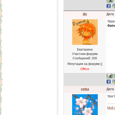
lily
Дата:
Уррра
Фрёк
Екатерина
Участник форума
Сообщений:
200
Репутация на форуме
0
Offline
vetka
Дата:
Ура!
Мой 