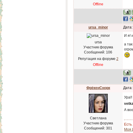
Offline
ursa_minor
Дата:
И я!
ursa
а та
Участник форума
огром
Сообщений:
106
Репутация на форуме
2
Offline
ФрёкенСнорк
Дата:
Ура!!
vetk
А во
Светлана
Участник форума
Есть 
Сообщений:
301
Моя 