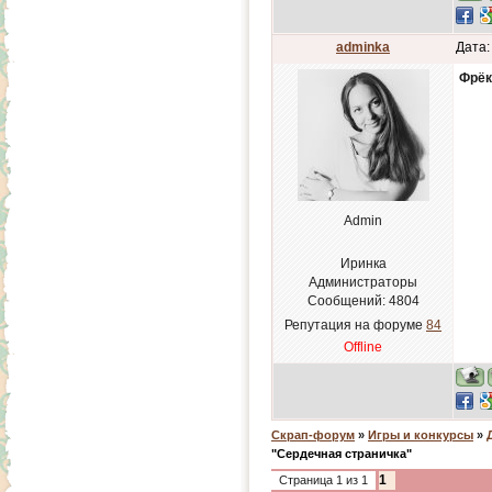
adminka
Дата:
Фрёк
Admin
Иринка
Администраторы
Сообщений:
4804
Репутация на форуме
84
Offline
Скрап-форум
»
Игры и конкурсы
»
"Сердечная страничка"
1
Страница
1
из
1