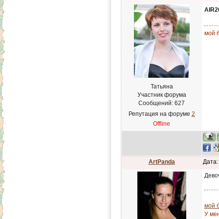
AIR2
мой б
Татьяна
Участник форума
Сообщений:
627
Репутация на форуме
2
Offline
ArtPanda
Дата:
Девоч
мой 
У ме