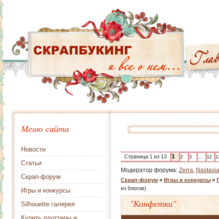
Меню сайта
Новости
1
Страница
1
из
13
2
3
…
12
1
Статьи
Модератор форума:
Zerra
,
Nastasi
Скрап-форум
Скрап-форум
»
Игры и конкурсы
»
из блогов)
Игры и конкурсы
"Конфетки"
Silhouette галерея
Купить плоттеры и