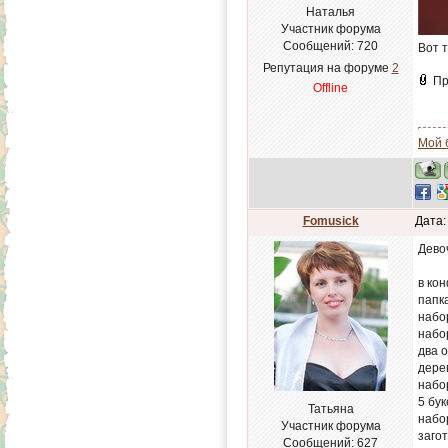
Наталья
Участник форума
Сообщений:
720
Вот 
Репутация на форуме
2
Пр
Offline
Мой 
Fomusick
Дата:
Дево
в кон
папк
набо
набо
два 
дере
набо
5 бук
Татьяна
набо
Участник форума
заго
Сообщений:
627