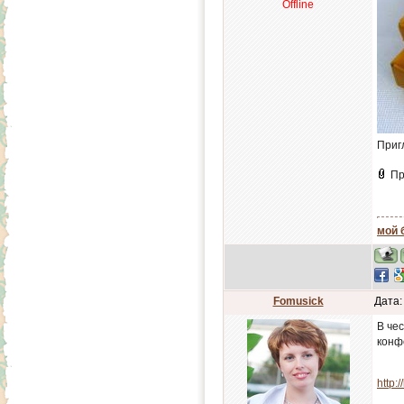
Offline
Приг
Пр
мой 
Fomusick
Дата:
В че
конф
http: