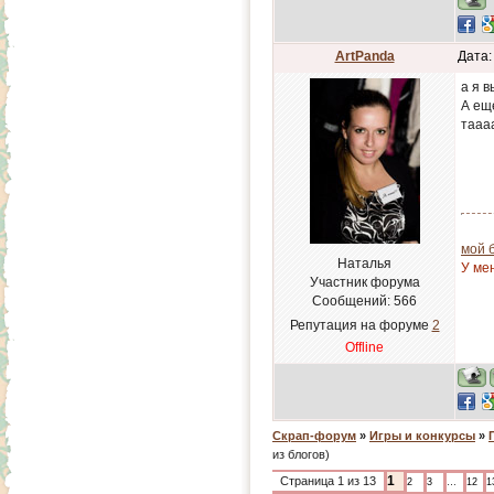
ArtPanda
Дата:
а я в
А ещ
таааа
мой 
Наталья
У ме
Участник форума
Сообщений:
566
Репутация на форуме
2
Offline
Скрап-форум
»
Игры и конкурсы
»
из блогов)
1
Страница
1
из
13
2
3
…
12
1