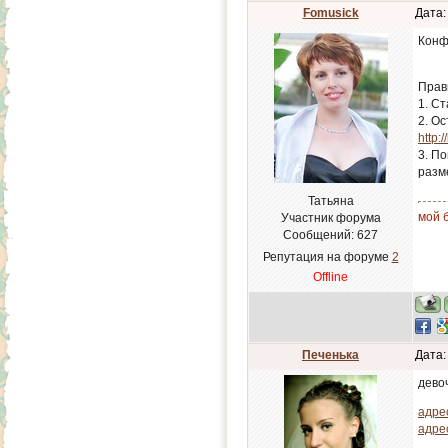
Fomusick
Дата:
Конф
Прав
1. Ст
2. О
http:
3. По
разм
Татьяна
мой б
Участник форума
Сообщений:
627
Репутация на форуме
2
Offline
Печенька
Дата:
дево
адре
адре