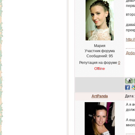
девоч
перв
втора
дава
прек
http:
Мария
Участник форума
Добр
Сообщений:
95
Репутация на форуме
0
Offline
ArtPanda
Дата:
А я в
долж
А еще
мног