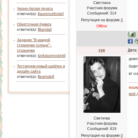
Светлана
Участник форума
Черно-белая печать
Сообщений:
314
ответил(а)- [
laurencefocke
]
Репутация на форуме
0
Оберточная бумага
Offline
ответил(а)- [
Barista
]
Задание "В каждой
страничке солнце" -
cve
Дата:
странички
ответил(а)- [
zefubzenvcbnb
]
дево
будет
Тестируем новый шаблон и
дизайн сайта
вт с
ответил(а)- [
teamstel
]
кошк
мой 
Светичка
Участник форума
Сообщений:
819
Репутация на форуме
0