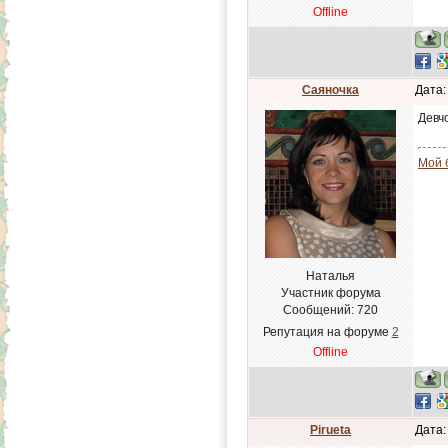
Offline
Саяночка
Дата:
Девч
Мой 
Наталья
Участник форума
Сообщений:
720
Репутация на форуме
2
Offline
Pirueta
Дата: