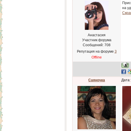
Прис
на у
Скра
Анастасия
Участник форума
Сообщений:
708
Репутация на форуме
3
Offline
Саяночка
Дата: