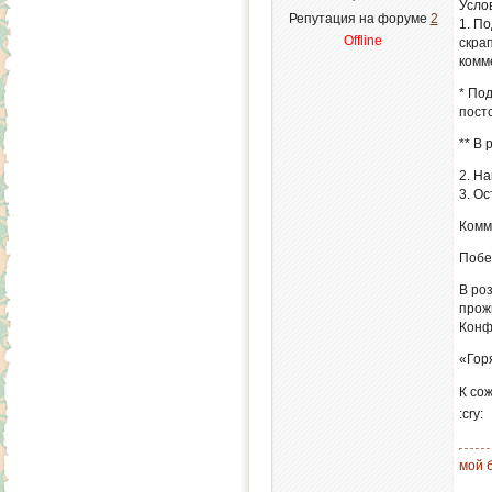
Усло
Репутация на форуме
2
1. П
Offline
скра
комм
* По
пост
** В
2. На
3. О
Комм
Побе
В ро
прож
Конф
«Гор
К со
:cry:
мой б