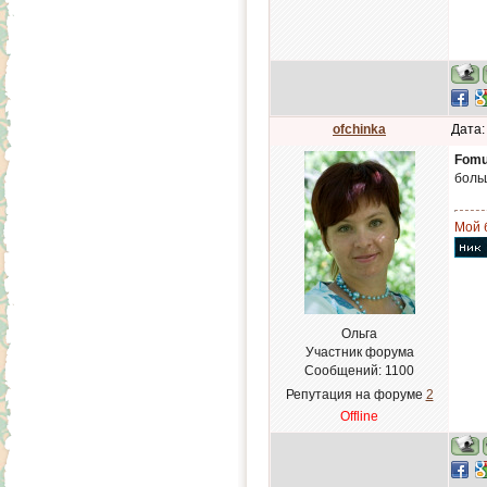
ofchinka
Дата:
Fomu
боль
Мой 
Ольга
Участник форума
Сообщений:
1100
Репутация на форуме
2
Offline