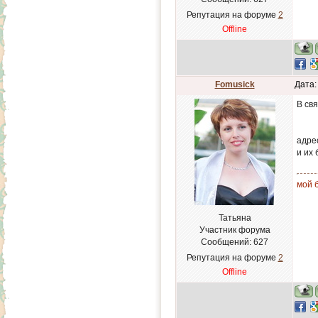
Репутация на форуме
2
Offline
Fomusick
Дата:
В св
адре
и их 
мой б
Татьяна
Участник форума
Сообщений:
627
Репутация на форуме
2
Offline