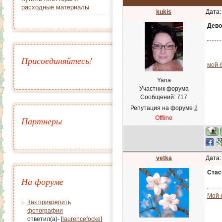
расходные материалы
kukis
Дата:
Дево
Присоединяйтесь!
мой 
Yana
Участник форума
Сообщений:
717
Репутация на форуме
2
Offline
Партнеры
vetka
Дата:
Стас
На форуме
Мой 
Как прикрепить
фотографии
ответил(а)- [
laurencefocke
]