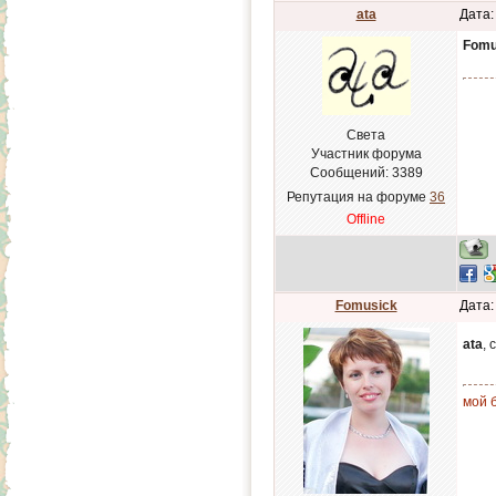
ata
Дата:
Fomu
Света
Участник форума
Сообщений:
3389
Репутация на форуме
36
Offline
Fomusick
Дата:
ata
,
мой б