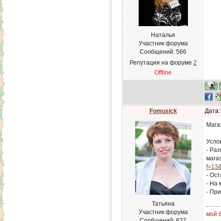
Наталья
Участник форума
Сообщений:
566
Репутация на форуме
2
Offline
Fomusick
Дата:
Мага
Усло
- Ра
магаз
f=13
- Ос
- На
- Пр
Татьяна
Участник форума
мой б
Сообщений:
627