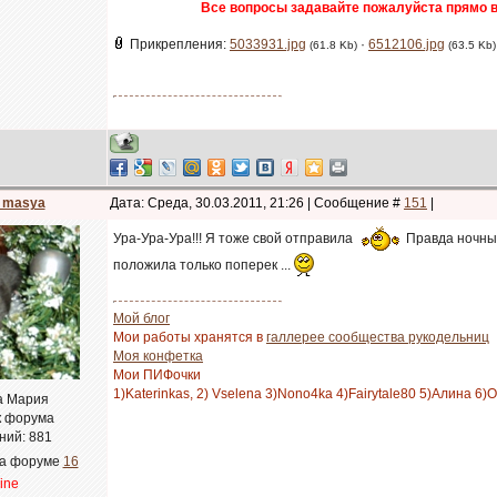
Все вопросы задавайте пожалуйста прямо в
Прикрепления:
5033931.jpg
·
6512106.jpg
(61.8 Kb)
(63.5 Kb)
_masya
Дата: Среда, 30.03.2011, 21:26 | Сообщение #
151
|
Ура-Ура-Ура!!! Я тоже свой отправила
Правда ночные
положила только поперек ...
Мой блог
Мои работы хранятся в
галлерее сообщества рукодельниц
Моя конфетка
Мои ПИФочки
1)Katerinkas, 2) Vselena 3)Nono4ka 4)Fairytale80 5)Алина 6)
а Мария
к форума
ний:
881
на форуме
16
line