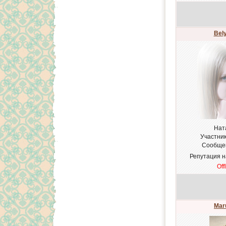
Bel
Нат
Участни
Сообще
Репутация 
Off
Mar