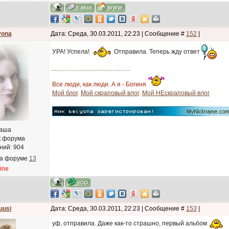
yona
Дата: Среда, 30.03.2011, 22:23 | Сообщение #
152
|
УРА! Успела!
Отправила. Теперь жду ответ
Все люди, как люди. А я - Богиня
Мой блог
.
Мой скраповый влог
.
Мой НЕскраповый влог
аша
к форума
ний:
904
на форуме
13
line
uusi
Дата: Среда, 30.03.2011, 22:23 | Сообщение #
153
|
уф, отправила. Даже как-то страшно, первый альбом