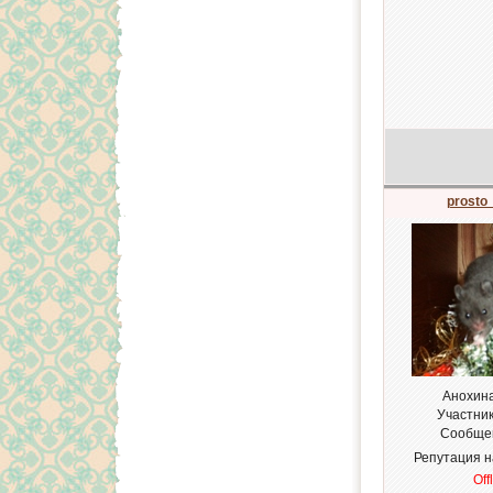
prosto
Анохин
Участни
Сообще
Репутация 
Off