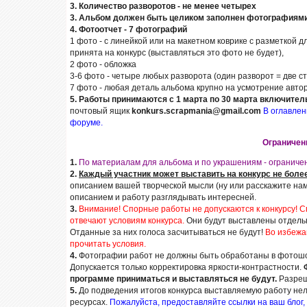
3. Количество разворотов - не менее четырех
3.
Альбом должен быть целиком заполнен фотографиями 
4.
Фотоотчет - 7 фотографий
1 фото - с линейкой или на макетном коврике с разметкой д
принята на конкурс (выставляться это фото не будет),
2 фото - обложка
3-6 фото - четыре любых разворота (один разворот = две с
7 фото - любая деталь альбома крупно на усмотрение автор
5.
Работы принимаются с 1 марта по 30 марта включитель
почтовый ящик
konkurs.scrapmania@gmail.com
В оглавлен
форуме.
Ограничен
1.
По материалам для альбома и по украшениям - ограничен
2.
Каждый участник может выставить на конкурс не более
описанием вашей творческой мысли (ну или расскажите нам
описанием и работу разглядывать интересней.
3.
Внимание! Спорные работы не допускаются к конкурсу! 
отвечают условиям конкурса.
Они будут выставлены отдельн
Отданные за них голоса засчитываться не будут!
Во избежа
прочитать условия.
4.
Фотографии работ не должны быть обработаны в фотошоп
Допускается только корректировка яркости-контрастности.
программе приниматься и выставляться не будут.
Разреш
5.
До подведения итогов конкурса выставляемую работу нел
ресурсах.
Пожалуйста, предоставляйте ссылки на ваш блог, 