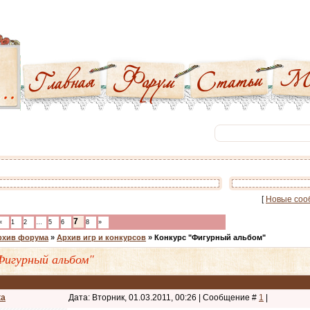
[
Новые соо
7
«
1
2
…
5
6
8
»
рхив форума
»
Архив игр и конкурсов
»
Конкурс "Фигурный альбом"
Фигурный альбом"
ta
Дата: Вторник, 01.03.2011, 00:26 | Сообщение #
1
|