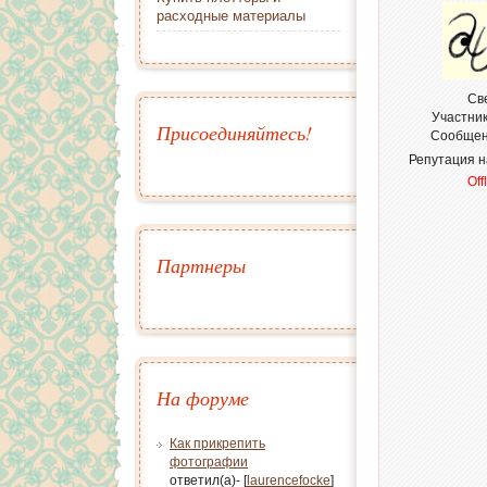
расходные материалы
Св
Участни
Присоединяйтесь!
Сообщен
Репутация 
Off
Партнеры
На форуме
Как прикрепить
фотографии
ответил(а)- [
laurencefocke
]