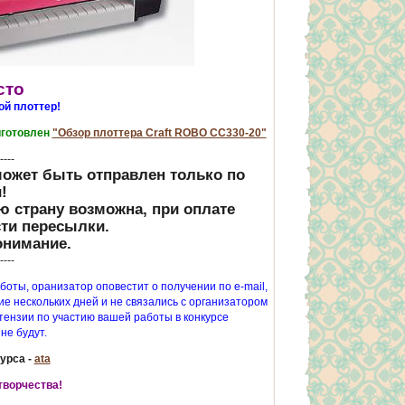
есто
ой плоттер!
иготовлен
"Обзор плоттера Craft ROBO CC330-20"
----
может быть отправлен только по
!
ю страну возможна, при оплате
ти пересылки.
онимание.
----
боты, оранизатор оповестит о получении по e-mail,
ие нескольких дней и не связались с организатором
етензии по участию вашей работы в конкурсе
не будут.
урса -
ata
творчества!