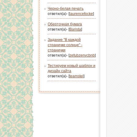
Черно-белая печать
ответил(а)- [
laurencefocke
]
Оберточная бумага
ответил(а)- [
Barista
]
Задание "В каждой
страничке солнце" -
странички
ответил(а)- [
zefubzenvcbnb
]
Тестируем новый шаблон и
дизайн сайта
ответил(а)- [
teamstel
]