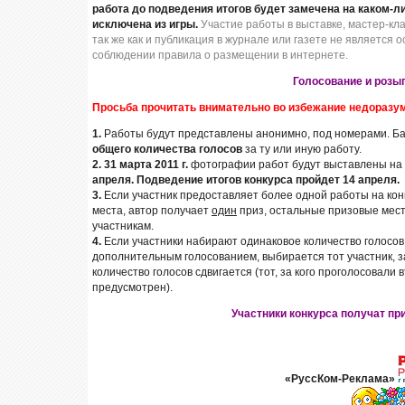
работа до подведения итогов будет замечена на каком-ли
исключена из игры.
Участие работы в выставке, мастер-кл
так же как и публикация в журнале или газете не является 
соблюдении правила о размещении в интернете.
Голосование и розы
Просьба прочитать внимательно во избежание недоразу
1.
Работы будут представлены анонимно, под номерами. Б
общего количества голосов
за ту или иную работу.
2.
31 марта 2011 г.
фотографии работ бyдут выставлены на 
апреля.
Подведение итогов конкурса пройдет 14 апреля.
3.
Если участник предоставляет более одной работы на конк
места, автор получает
один
приз, остальные призовые мест
участникам.
4.
Если участники набирают одинаковое количество голосов
дополнительным голосованием, выбирается тот участник, з
количество голосов сдвигается (тот, за кого проголосовали
предусмотрен).
Участники конкурса получат пр
«РуссКом-Реклама»