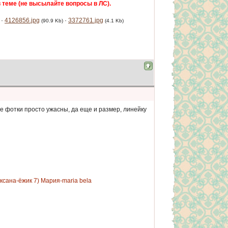
 теме (не высылайте вопросы в ЛС).
·
4126856.jpg
·
3372761.jpg
(90.9 Kb)
(4.1 Kb)
 фотки просто ужасны, да еще и размер, линейку
Оксана-ёжик 7) Мария-maria bela