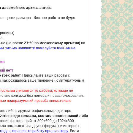
из семейного архива автора
ля оценки размера - без нее работа не будет
траницы)
а.
но (не позже 23:59 по московскому времени)
на
ии письма напишите пожалуйста ваш ник на
ия:
ий нет!
 трех работ.
Присылайте ваши работы с
, как рождалось ваше творение), с литературным
Спорными считаются те работы, которые не
о вне конкурса без номера и права голосования.
ние недоразумений просьба внимательно
е либо в другом графическом редакторе.
Фото в виде коллажа, составленного в какой-либо
ение фотографий от 800х600 до 1024х800.
ьзя показывать на других форумах и интернет-
когда отправляете работу организатору.
Если