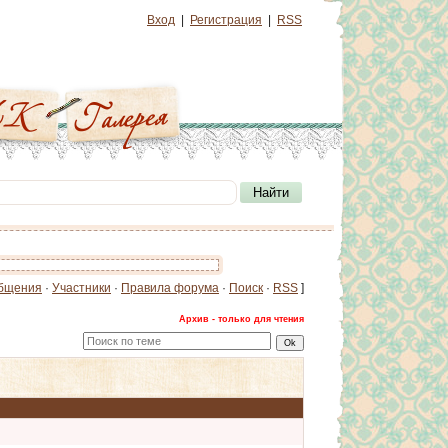
Вход
|
Регистрация
|
RSS
бщения
·
Участники
·
Правила форума
·
Поиск
·
RSS
]
Архив - только для чтения