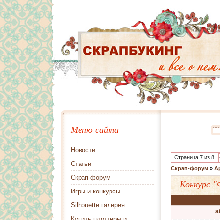
Меню сайта
Новости
Страница
7
из
8
Статьи
Скрап-форум
»
А
Скрап-форум
Конкурс "
Игры и конкурсы
Silhouette галерея
a
Купить плоттеры и