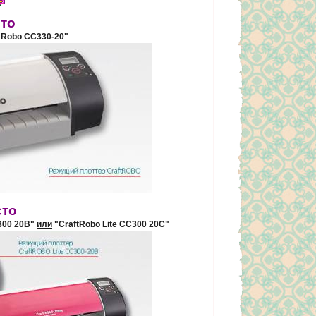
сто
 Robo CC330-20"
сто
300 20B"
или
"CraftRobo Lite CC300 20С"