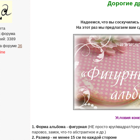
Дорогие д
Надеемся, что вы соскучились
На этот раз мы предлагаем вам 
ета
к форума
ий:
3389
на форуме
36
line
Условия конк
1.
Форма альбома - фигурная
(НЕ просто круг/квадрат/треуг
паровоз, замок, что-то абстрактное и др.)
2.
Размер - не менее 15 см по каждой стороне