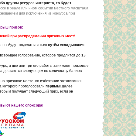
бо другом ресурсе интернета, то будет
ассе в реале или ином событии местного масштаба,
основанием для исключения из конкурса при
грыш призов:
мений при распределении призовых мест!
аллы будут подсчитываться
путём складывания
всеобщее голосование, которое продлится до
13
урс, и две или три его работы занимают призовые
а достаются следующим по количеству баллов
 на призовое место, во избежании затягивания
а которого проголосовали
первым
! Далее
 вторым получает следующий приз, если он
изы от нашего спонсора!