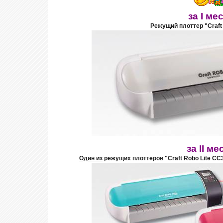
за I ме
Режущий плоттер "Craft
за II ме
Один из
режущих плоттеров "Craft Robo Lite CC