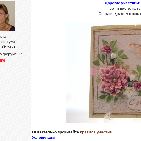
Дорогие участники
Вот и настал шес
Сегодня делаем открыт
алья
к форума
ий:
2471
на форуме
17
line
Обязательно прочитайте
правила участия
Условия дня: