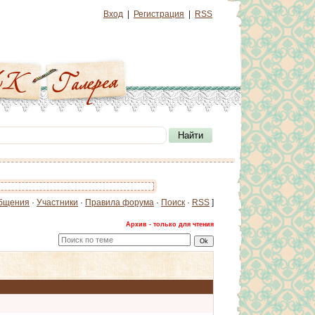
Вход
|
Регистрация
|
RSS
бщения
·
Участники
·
Правила форума
·
Поиск
·
RSS
]
Архив - только для чтения