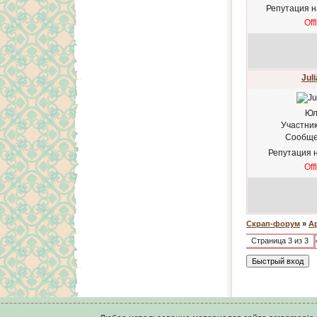
Репутация 
Off
Jul
Юл
Участни
Сообще
Репутация 
Off
Скрап-форум
»
А
Страница
3
из
3