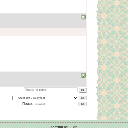
Поиск:
Хостинг от
uCoz