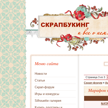
Меню сайта
Новости
Страница
3
из
3
Статьи
Скрап-форум
»
А
Скрап-форум
Марафон 
Игры и конкурсы
Silhouette галерея
NATA
Купить плоттеры и