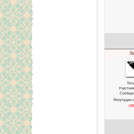
Ta
Тат
Участни
Сообще
Репутация 
Off