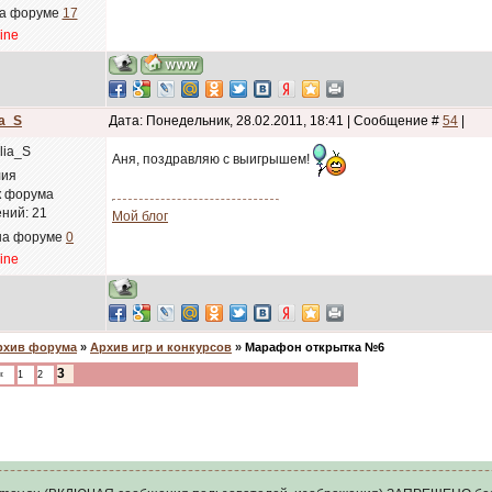
на форуме
17
line
ia_S
Дата: Понедельник, 28.02.2011, 18:41 | Сообщение #
54
|
Аня, поздравляю с выигрышем!
ия
к форума
ний:
21
Мой блог
на форуме
0
line
рхив форума
»
Архив игр и конкурсов
»
Марафон открытка №6
3
«
1
2