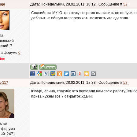
naje
Дата: Понедельник, 28.02.2011, 18:12 | Сообщение #
52
|
Спасибо за МК! Открыточку вовремя выставить не получилос
дабавить в обшую галлерею хоть показать что сделала.
ina
овенький
ений:
7
на форуме
0
line
-117
Дата: Понедельник, 28.02.2011, 18:33 | Сообщение #
53
|
irinaje
, Ирина, спасибо что показали нам свою работу.Тем б
приза нужны все 7 открыток.Удачи!
алья
к форума
ий:
2471