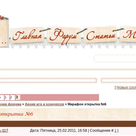
[
Новые соо
3
«
1
2
рхив форума
»
Архив игр и конкурсов
»
Марафон открытка №6
открытка №6
-117
Дата: Пятница, 25.02.2011, 16:58 | Сообщение #
1
|