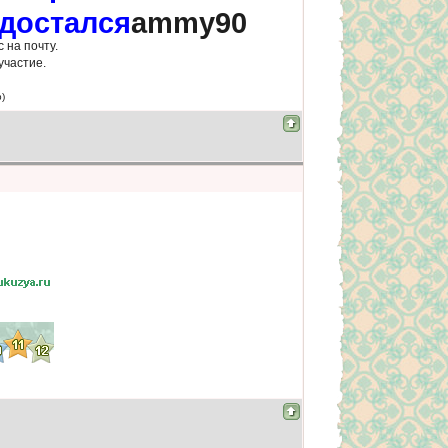
 достался
ammy90
 на почту.
участие.
b)