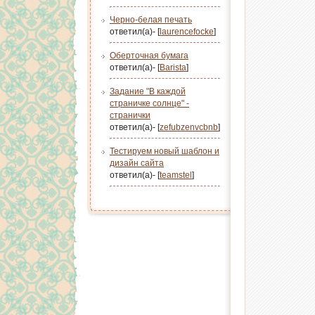
Черно-белая печать
ответил(а)- [
laurencefocke
]
Оберточная бумага
ответил(а)- [
Barista
]
Задание "В каждой
страничке солнце" -
странички
ответил(а)- [
zefubzenvcbnb
]
Тестируем новый шаблон и
дизайн сайта
ответил(а)- [
teamstel
]