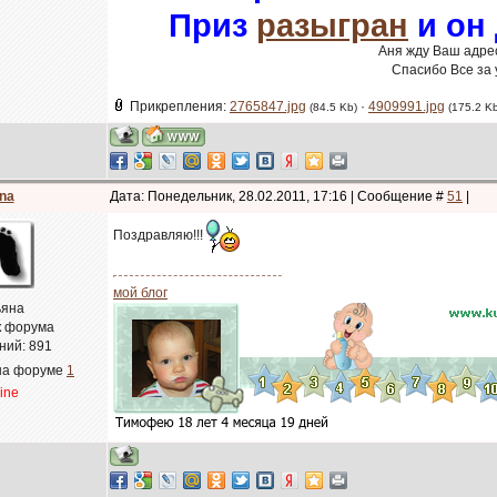
Приз
разыгран
и он
Аня жду Ваш адрес
Спасибо Все за 
Прикрепления:
2765847.jpg
·
4909991.jpg
(84.5 Kb)
(175.2 K
na
Дата: Понедельник, 28.02.2011, 17:16 | Сообщение #
51
|
Поздравляю!!!
мой блог
ьяна
к форума
ний:
891
на форуме
1
line