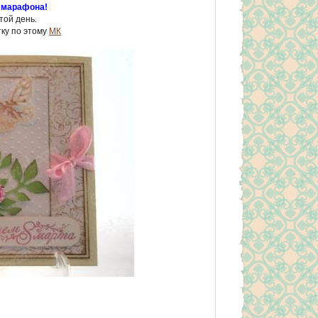
 марафона!
той день.
ку по этому
МК