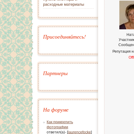
расходные материалы
Нат
Присоединяйтесь!
Участни
Сообщен
Репутация 
Off
Партнеры
На форуме
Как прикрепить
фотографии
ответил(а)- [
laurencefocke
]