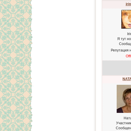
iri
Ir
Я тут н
Сообщ
Репутация 
Off
NATA
Нат
Участни
Сообщен