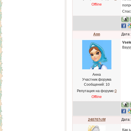
Offline
попр
Спас
Ann
Дата:
Vsel
Вауу
Анна
Участник форума
Сообщений:
10
Репутация на форуме
0
Offline
240707cfif
Дата:
Как 