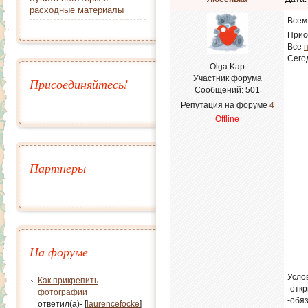
расходные материалы
Всем
Прис
Все
Сего
Olga Kap
Участник форума
Присоединяйтесь!
Сообщений:
501
Репутация на форуме
4
Offline
Партнеры
На форуме
Усло
Как прикрепить
-отк
фотографии
-обя
ответил(а)- [
laurencefocke
]