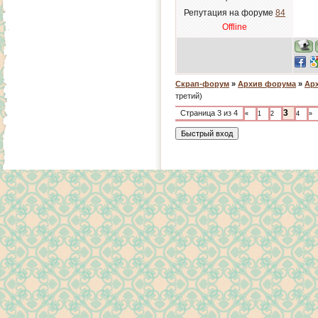
Репутация на форуме
84
Offline
Скрап-форум
»
Архив форума
»
Арх
третий)
3
Страница
3
из
4
«
1
2
4
»