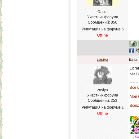
Ольга
Участник форума
Сообщений:
856
Репутация на форуме
5
Offline
zosiya
Дата:
Licra
как т
Все 
zosiya
Участник форума
Мой б
Сообщений:
253
Всегд
Репутация на форуме
1
Offline