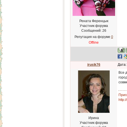
Рената Ференцык
Участник форума
Сообщений:
26
Репутация на форуме
0
Offline
irusik76
Дата:
Все д
горо
совм
Приг
http:
Ирина
Участник форума