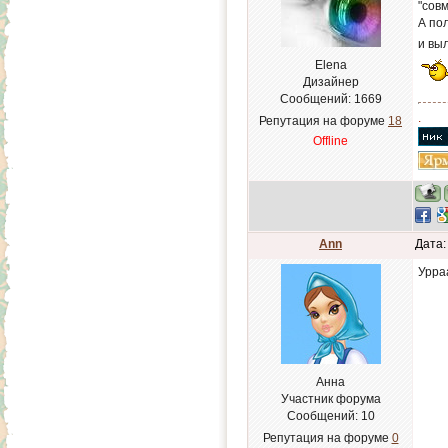
"совм
А по
и вы
Elena
Дизайнер
Сообщений:
1669
.
Репутация на форуме
18
Offline
Ann
Дата:
Урраа
Анна
Участник форума
Сообщений:
10
Репутация на форуме
0