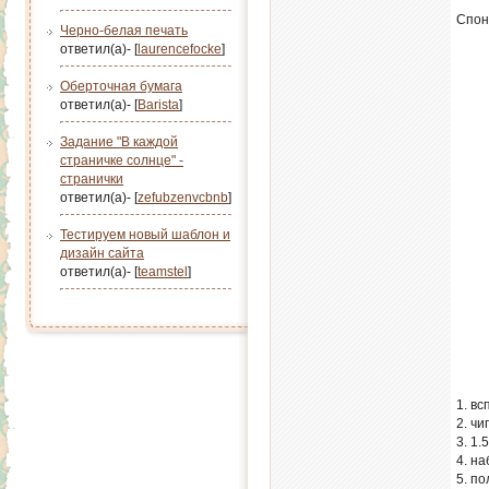
Спон
Черно-белая печать
ответил(а)- [
laurencefocke
]
Оберточная бумага
ответил(а)- [
Barista
]
Задание "В каждой
страничке солнце" -
странички
ответил(а)- [
zefubzenvcbnb
]
Тестируем новый шаблон и
дизайн сайта
ответил(а)- [
teamstel
]
1. в
2. ч
3. 1.
4. н
5. п