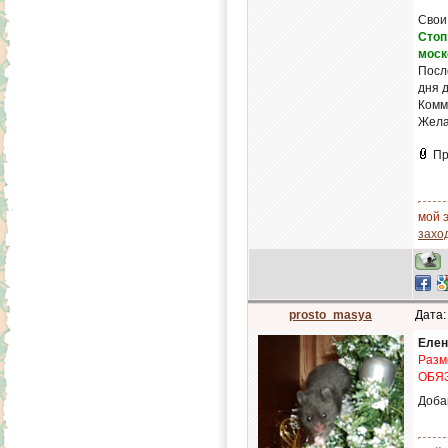
Свои
Стоп
моск
Посл
дня 
Комм
Жела
Пр
мой э
заход
prosto_masya
Дата:
Елен
Разм
ОБЯ
Доба