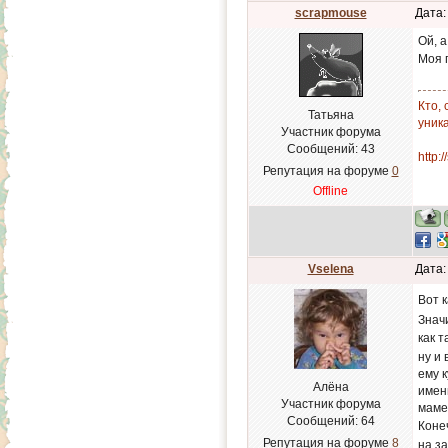
scrapmouse
Дата:
Ой, а
Моя 
Кто,
Татьяна
уник
Участник форума
Сообщений:
43
http:
Репутация на форуме
0
Offline
Vselena
Дата:
Вот 
Значи
как 
ну и 
ему к
Алёна
имен
Участник форума
маме
Сообщений:
64
Коне
Репутация на форуме
8
на з