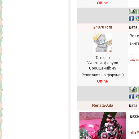
Offline
240707cfif
Дата:
Вот 
винт
Татьяна
tatya
Участник форума
Сообщений:
49
Репутация на форуме
0
Offline
Renata-Ada
Дата:
Даже
http: