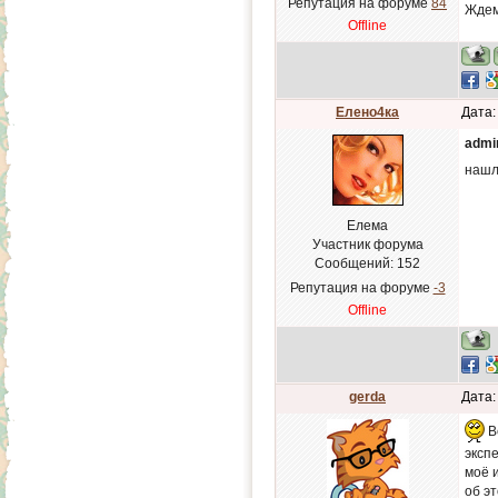
Репутация на форуме
84
Ждем
Offline
Елено4ка
Дата:
admi
нашл
Елема
Участник форума
Сообщений:
152
Репутация на форуме
-3
Offline
gerda
Дата:
В
эксп
моё 
об э