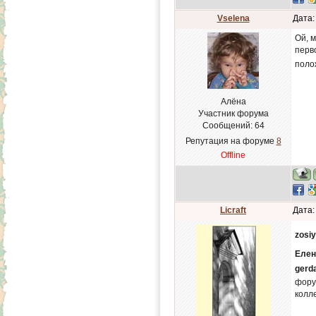
Vselena
Дата:
Ой, м
перво
поло
Алёна
Участник форума
Сообщений:
64
Репутация на форуме
8
Offline
Licraft
Дата:
zosi
Елен
gerd
фору
колл