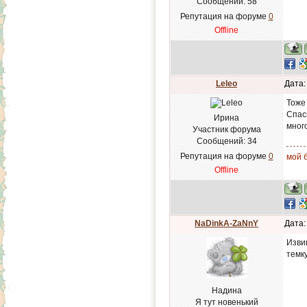
Сообщений:
58
Репутация на форуме
0
Offline
Leleo
Дата:
Тоже 
Спаси
Ирина
мног
Участник форума
Сообщений:
34
Репутация на форуме
0
мой б
Offline
NaDinkA-ZaNnY
Дата:
Изви
темку
Надина
Я тут новенький