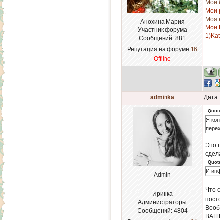
Мой 
Мои 
Моя 
Анохина Мария
Мои 
Участник форума
1)Kat
Сообщений:
881
Репутация на форуме
16
Offline
adminka
Дата:
Quot
Я кон
перех
Это 
сдела
Quot
И ин
Admin
Что 
Иринка
посто
Администраторы
Вооб
Сообщений:
4804
ВАШЕ