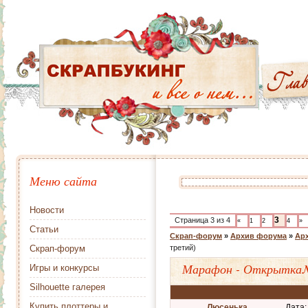
Меню сайта
Новости
3
Страница
3
из
4
«
1
2
4
»
Статьи
Скрап-форум
»
Архив форума
»
Арх
Скрап-форум
третий)
Марафон - Открытка
Игры и конкурсы
Silhouette галерея
Купить плоттеры и
Люсенька
Дата: