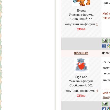
приг
Елена
Мой б
Участник форума
http:
Сообщений:
57
Репутация на форуме
1
Offline
Люсенька
Дата:
не п
заме
, и 
Olga Kap
винт
Участник форума
Сообщений:
501
Репутация на форуме
4
мой э
Offline
заход