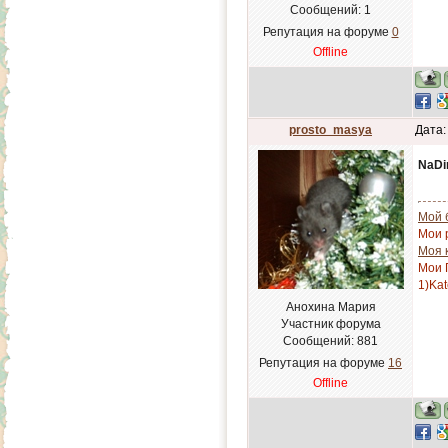
Сообщений:
1
Репутация на форуме
0
Offline
prosto_masya
Дата:
NaDi
Мой 
Мои 
Моя 
Мои 
1)Kat
Анохина Мария
Участник форума
Сообщений:
881
Репутация на форуме
16
Offline