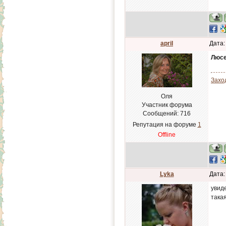
april
Дата:
Люсе
Заход
Оля
Участник форума
Сообщений:
716
Репутация на форуме
1
Offline
Lyka
Дата:
увиде
такая